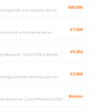
€80.000
oral gebruikt voor innovatie, bio en...
€7.500
annen.nl, echtemannen.be en...
€9.450
dbranche: TOPLOCATIE.nl Betreft:...
€2.000
 volledig werkende webshop aan ivm...
Bieden
 leverancier CustomiPhones.nl €350...