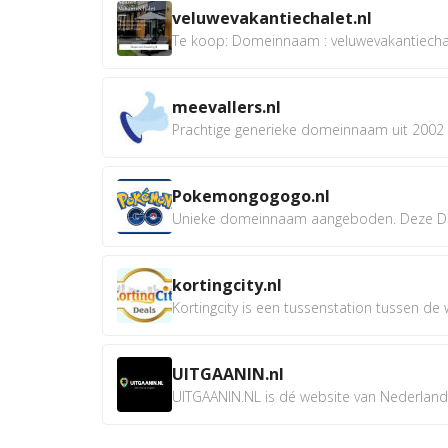
veluwevakantiechalet.nl
Te koop: Domeinnaam : veluwevakantiechale
meevallers.nl
Prachtige generieke domeinnaam uit 2002 e
Pokemongogogo.nl
Unieke domeinnaam aangeboden. Deze D
kortingcity.nl
Kortingcity is een tussenstation tussen de wi
UITGAANIN.nl
UITGAANIN.NL is dé website van Nederland w