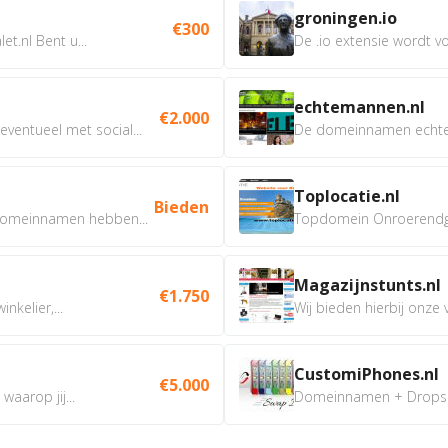
groningen.io
€300
t.nl Bent u...
De .io extensie wordt vo
echtemannen.nl
€2.000
ventueel met social...
De domeinnamen echtem
Toplocatie.nl
Bieden
omeinnamen hebben...
Topdomein Onroerendgoe
Magazijnstunts.nl
€1.750
nkelier,...
Wij bieden hierbij onze
CustomiPhones.nl
€5.000
aarop jij...
Domeinnamen + Dropship