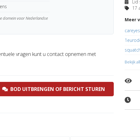
Lid 
kens
17 a
wde domein voor Nederlandse
Meer v
careyes
1eurod
squatch
ntuele vragen kunt u contact opnemen met
Bekijk a
BOD UITBRENGEN OF BERICHT STUREN