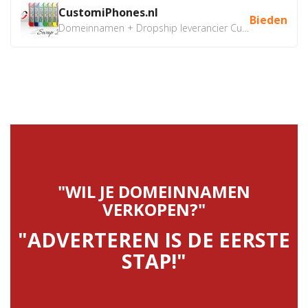
CustomiPhones.nl
Bieden
Domeinnamen + Dropship leverancier CustomiPhones.nl €350...
"WIL JE DOMEINNAMEN
VERKOPEN?"
"ADVERTEREN IS DE EERSTE
STAP!"