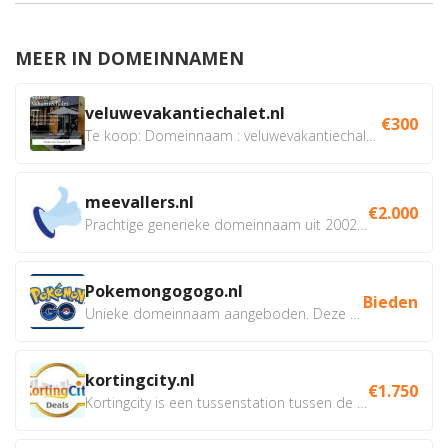
MEER IN DOMEINNAMEN
veluwevakantiechalet.nl
€300
Te koop: Domeinnaam : veluwevakantiechalet.nl Bent u...
meevallers.nl
€2.000
Prachtige generieke domeinnaam uit 2002 eventueel met social...
Pokemongogogo.nl
Bieden
Unieke domeinnaam aangeboden. Deze Domeinnamen hebben...
kortingcity.nl
€1.750
Kortingcity is een tussenstation tussen de winkelier,...