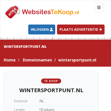
T
o
g
g
l
INLOGGEN
PLAATS ADVERTENTIE
e
n
a
WINTERSPORTPUNT.NL
v
i
Home
Domeinnamen
wintersportpunt.nl
g
a
t
i
TE KOOP
o
WINTERSPORTPUNT.NL
n
Extensie
.NL
Lengte
18 tekens