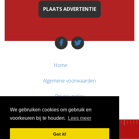
PLAATS ADVERTENTIE
Home
Algemene voorwaarden
Privacy policy
We gebruiken cookies om gebruik en
Contact / Support
voorkeuren bij te houden.
Lees meer
Got it!