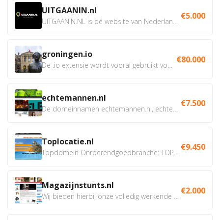
UITGAANIN.nl
€5.000
UITGAANIN.NL is dé website van Nederland waarop jij...
groningen.io
€80.000
De .io extensie wordt vooral gebruikt voor innovatie, bio en...
echtemannen.nl
€7.500
De domeinnamen echtemannen.nl, echtemannen.be en...
Toplocatie.nl
€9.450
Topdomein Onroerendgoedbranche: TOPLOCATIE.nl Betreft:...
Magazijnstunts.nl
€2.000
Wij bieden hierbij onze volledig werkende webshop aan ivm...