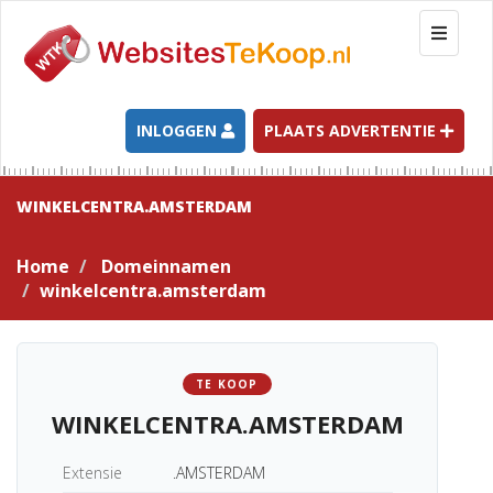
T
o
g
g
l
INLOGGEN
PLAATS ADVERTENTIE
e
n
a
WINKELCENTRA.AMSTERDAM
v
i
Home
Domeinnamen
g
winkelcentra.amsterdam
a
t
i
o
TE KOOP
n
WINKELCENTRA.AMSTERDAM
Extensie
.AMSTERDAM