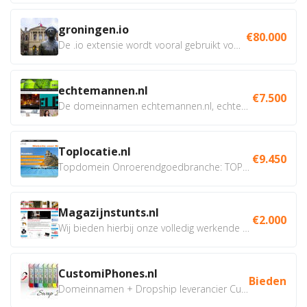
groningen.io
€80.000
De .io extensie wordt vooral gebruikt voor innovatie, bio en...
echtemannen.nl
€7.500
De domeinnamen echtemannen.nl, echtemannen.be en...
Toplocatie.nl
€9.450
Topdomein Onroerendgoedbranche: TOPLOCATIE.nl Betreft:...
Magazijnstunts.nl
€2.000
Wij bieden hierbij onze volledig werkende webshop aan ivm...
CustomiPhones.nl
Bieden
Domeinnamen + Dropship leverancier CustomiPhones.nl €350...