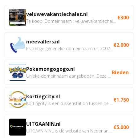
veluwevakantiechalet.nl
€300
Te koop: Domeinnaam : veluwevakantiechalet.nl Bent u...
meevallers.nl
€2.000
Prachtige generieke domeinnaam uit 2002 eventueel met social...
Pokemongogogo.nl
Bieden
Unieke domeinnaam aangeboden. Deze Domeinnamen hebben...
kortingcity.nl
€1.750
Kortingcity is een tussenstation tussen de winkelier,...
UITGAANIN.nl
€5.000
UITGAANIN.NL is dé website van Nederland waarop jij...