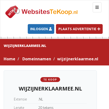
T
o
g
g
l
INLOGGEN
PLAATS ADVERTENTIE
e
n
a
WIJZIJNERKLAARMEE.NL
v
i
Home
Domeinnamen
wijzijnerklaarmee.nl
g
a
t
i
TE KOOP
o
WIJZIJNERKLAARMEE.NL
n
Extensie
.NL
Lengte
20 tekens