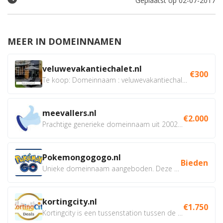
Geplaatst op 02-07-2017
MEER IN DOMEINNAMEN
veluwevakantiechalet.nl
€300
Te koop: Domeinnaam : veluwevakantiechalet.nl Bent u...
meevallers.nl
€2.000
Prachtige generieke domeinnaam uit 2002 eventueel met social...
Pokemongogogo.nl
Bieden
Unieke domeinnaam aangeboden. Deze Domeinnamen hebben...
kortingcity.nl
€1.750
Kortingcity is een tussenstation tussen de winkelier,...