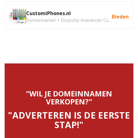
CustomiPhones.nl
Bieden
Domeinnamen + Dropship leverancier CustomiPhones.nl €350...
"WIL JE DOMEINNAMEN
VERKOPEN?"
"ADVERTEREN IS DE EERSTE
STAP!"