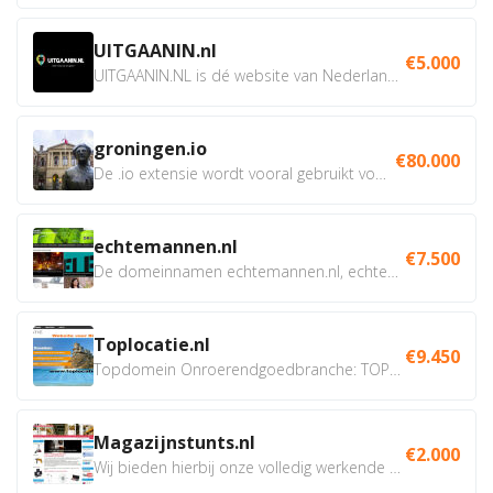
UITGAANIN.nl
€5.000
UITGAANIN.NL is dé website van Nederland waarop jij...
groningen.io
€80.000
De .io extensie wordt vooral gebruikt voor innovatie, bio en...
echtemannen.nl
€7.500
De domeinnamen echtemannen.nl, echtemannen.be en...
Toplocatie.nl
€9.450
Topdomein Onroerendgoedbranche: TOPLOCATIE.nl Betreft:...
Magazijnstunts.nl
€2.000
Wij bieden hierbij onze volledig werkende webshop aan ivm...