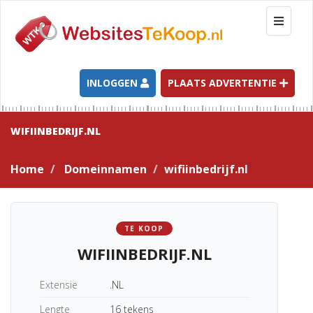
T
o
g
g
l
INLOGGEN
PLAATS ADVERTENTIE
e
n
a
WIFIINBEDRIJF.NL
v
i
Home
Domeinnamen
wifiinbedrijf.nl
g
a
t
i
TE KOOP
o
WIFIINBEDRIJF.NL
n
Extensie
.NL
Lengte
16 tekens