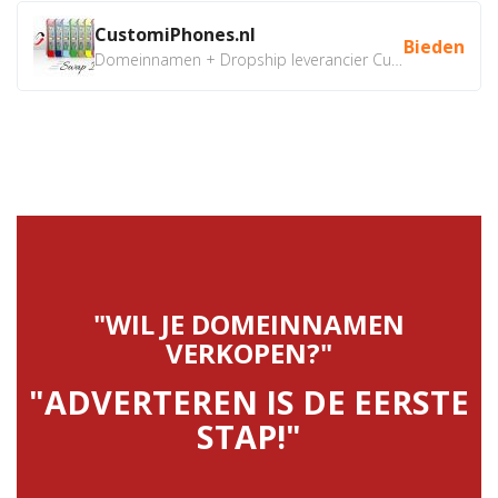
CustomiPhones.nl
Bieden
Domeinnamen + Dropship leverancier CustomiPhones.nl €350...
"WIL JE DOMEINNAMEN
VERKOPEN?"
"ADVERTEREN IS DE EERSTE
STAP!"