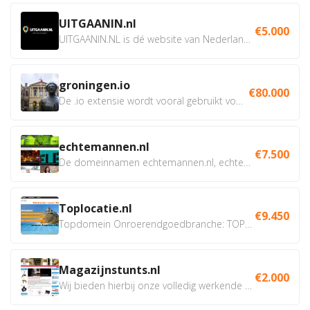
UITGAANIN.nl
€5.000
UITGAANIN.NL is dé website van Nederland waarop jij...
groningen.io
€80.000
De .io extensie wordt vooral gebruikt voor innovatie, bio en...
echtemannen.nl
€7.500
De domeinnamen echtemannen.nl, echtemannen.be en...
Toplocatie.nl
€9.450
Topdomein Onroerendgoedbranche: TOPLOCATIE.nl Betreft:...
Magazijnstunts.nl
€2.000
Wij bieden hierbij onze volledig werkende webshop aan ivm...