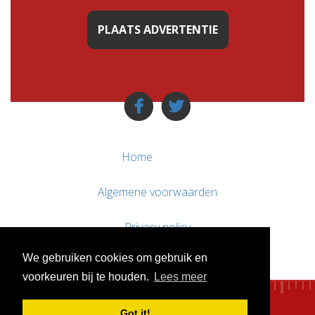
PLAATS ADVERTENTIE
Home
Algemene voorwaarden
Privacy policy
We gebruiken cookies om gebruik en
Contact / Support
voorkeuren bij te houden.
Lees meer
Got it!