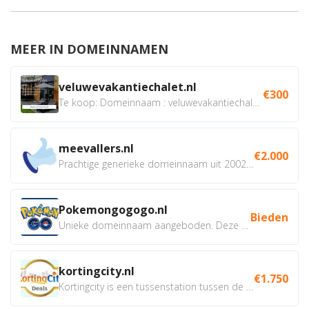
MEER IN DOMEINNAMEN
veluwevakantiechalet.nl
€300
Te koop: Domeinnaam : veluwevakantiechalet.nl Bent u...
meevallers.nl
€2.000
Prachtige generieke domeinnaam uit 2002 eventueel met social...
Pokemongogogo.nl
Bieden
Unieke domeinnaam aangeboden. Deze Domeinnamen hebben...
kortingcity.nl
€1.750
Kortingcity is een tussenstation tussen de winkelier,...