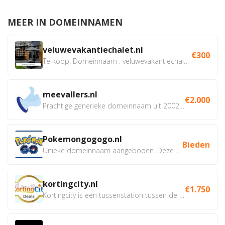
MEER IN DOMEINNAMEN
veluwevakantiechalet.nl
€300
Te koop: Domeinnaam : veluwevakantiechalet.nl Bent u...
meevallers.nl
€2.000
Prachtige generieke domeinnaam uit 2002 eventueel met social...
Pokemongogogo.nl
Bieden
Unieke domeinnaam aangeboden. Deze Domeinnamen hebben...
kortingcity.nl
€1.750
Kortingcity is een tussenstation tussen de winkelier,...