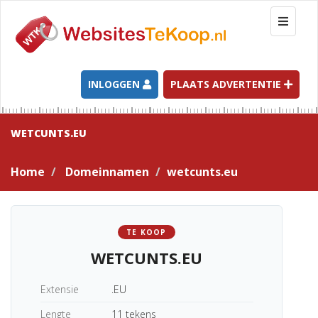
T
o
g
g
l
INLOGGEN
PLAATS ADVERTENTIE
e
n
a
WETCUNTS.EU
v
i
Home
Domeinnamen
wetcunts.eu
g
a
t
i
TE KOOP
o
WETCUNTS.EU
n
Extensie
.EU
Lengte
11 tekens