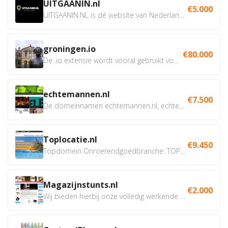
UITGAANIN.nl
€5.000
UITGAANIN.NL is dé website van Nederland waarop jij...
groningen.io
€80.000
De .io extensie wordt vooral gebruikt voor innovatie, bio en...
echtemannen.nl
€7.500
De domeinnamen echtemannen.nl, echtemannen.be en...
Toplocatie.nl
€9.450
Topdomein Onroerendgoedbranche: TOPLOCATIE.nl Betreft:...
Magazijnstunts.nl
€2.000
Wij bieden hierbij onze volledig werkende webshop aan ivm...