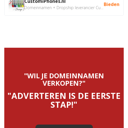
CustomiPhones.nl
Bieden
Domeinnamen + Dropship leverancier CustomiPhones.nl €350...
"WIL JE DOMEINNAMEN
VERKOPEN?"
"ADVERTEREN IS DE EERSTE
STAP!"