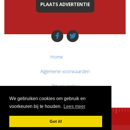
PLAATS ADVERTENTIE
Home
Algemene voorwaarden
Privacy policy
We gebruiken cookies om gebruik en
Contact / Support
voorkeuren bij te houden.
Lees meer
Got it!