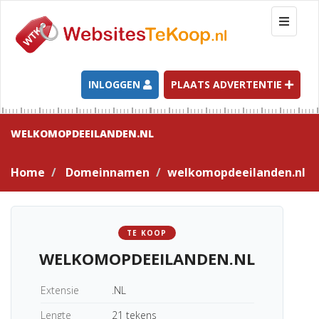
T
o
g
g
l
INLOGGEN
PLAATS ADVERTENTIE
e
n
a
WELKOMOPDEEILANDEN.NL
v
i
Home
Domeinnamen
welkomopdeeilanden.nl
g
a
t
i
TE KOOP
o
WELKOMOPDEEILANDEN.NL
n
Extensie
.NL
Lengte
21 tekens