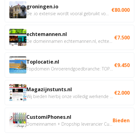
groningen.io
€80.000
De .io extensie wordt vooral gebruikt voor innovatie, bio en...
echtemannen.nl
€7.500
De domeinnamen echtemannen.nl, echtemannen.be en...
Toplocatie.nl
€9.450
Topdomein Onroerendgoedbranche: TOPLOCATIE.nl Betreft:...
Magazijnstunts.nl
€2.000
Wij bieden hierbij onze volledig werkende webshop aan ivm...
CustomiPhones.nl
Bieden
Domeinnamen + Dropship leverancier CustomiPhones.nl €350...