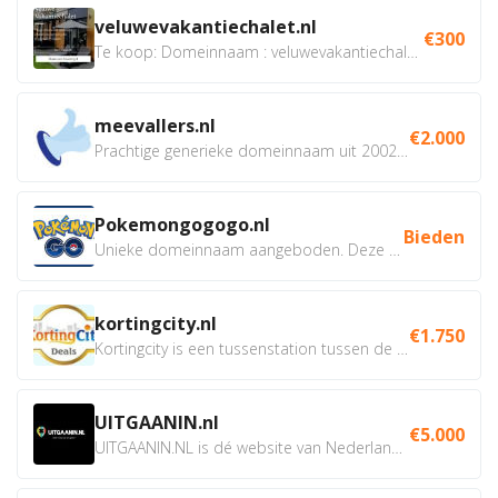
veluwevakantiechalet.nl
€300
Te koop: Domeinnaam : veluwevakantiechalet.nl Bent u...
meevallers.nl
€2.000
Prachtige generieke domeinnaam uit 2002 eventueel met social...
Pokemongogogo.nl
Bieden
Unieke domeinnaam aangeboden. Deze Domeinnamen hebben...
kortingcity.nl
€1.750
Kortingcity is een tussenstation tussen de winkelier,...
UITGAANIN.nl
€5.000
UITGAANIN.NL is dé website van Nederland waarop jij...