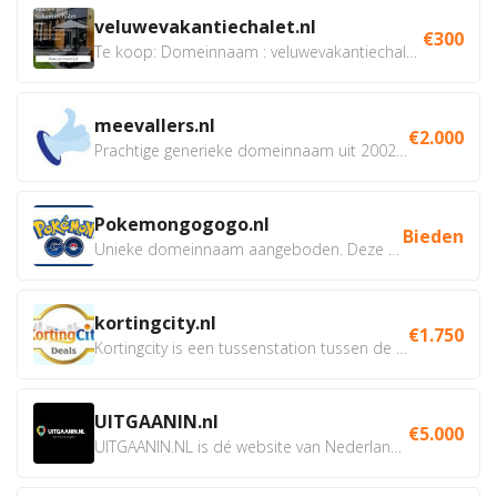
veluwevakantiechalet.nl
€300
Te koop: Domeinnaam : veluwevakantiechalet.nl Bent u...
meevallers.nl
€2.000
Prachtige generieke domeinnaam uit 2002 eventueel met social...
Pokemongogogo.nl
Bieden
Unieke domeinnaam aangeboden. Deze Domeinnamen hebben...
kortingcity.nl
€1.750
Kortingcity is een tussenstation tussen de winkelier,...
UITGAANIN.nl
€5.000
UITGAANIN.NL is dé website van Nederland waarop jij...