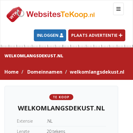
T
o
g
g
l
INLOGGEN
PLAATS ADVERTENTIE
e
n
a
WELKOMLANGSDEKUST.NL
v
i
Home
Domeinnamen
welkomlangsdekust.nl
g
a
t
i
TE KOOP
o
WELKOMLANGSDEKUST.NL
n
Extensie
.NL
Lengte
20 tekens