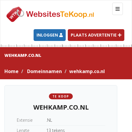
T
o
g
g
l
INLOGGEN
PLAATS ADVERTENTIE
e
n
a
WEHKAMP.CO.NL
v
i
Home
Domeinnamen
wehkamp.co.nl
g
a
t
i
TE KOOP
o
WEHKAMP.CO.NL
n
Extensie
.NL
Lengte
13 tekens