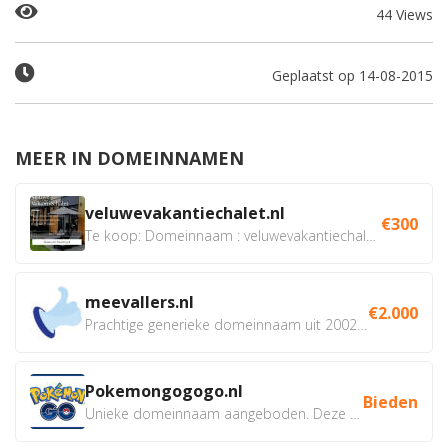
44 Views
Geplaatst op 14-08-2015
MEER IN DOMEINNAMEN
veluwevakantiechalet.nl
€300
Te koop: Domeinnaam : veluwevakantiechalet.nl Bent u...
meevallers.nl
€2.000
Prachtige generieke domeinnaam uit 2002 eventueel met social...
Pokemongogogo.nl
Bieden
Unieke domeinnaam aangeboden. Deze Domeinnamen hebben...