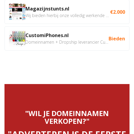
Magazijnstunts.nl
€2.000
Wij bieden hierbij onze volledig werkende webshop aan ivm...
CustomiPhones.nl
Bieden
Domeinnamen + Dropship leverancier CustomiPhones.nl €350...
"WIL JE DOMEINNAMEN
VERKOPEN?"