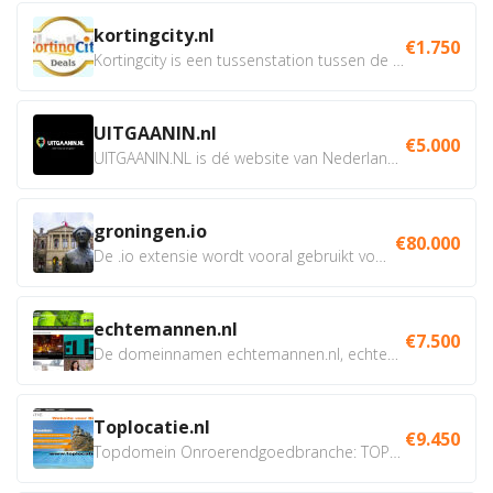
kortingcity.nl
€1.750
Kortingcity is een tussenstation tussen de winkelier,...
UITGAANIN.nl
€5.000
UITGAANIN.NL is dé website van Nederland waarop jij...
groningen.io
€80.000
De .io extensie wordt vooral gebruikt voor innovatie, bio en...
echtemannen.nl
€7.500
De domeinnamen echtemannen.nl, echtemannen.be en...
Toplocatie.nl
€9.450
Topdomein Onroerendgoedbranche: TOPLOCATIE.nl Betreft:...