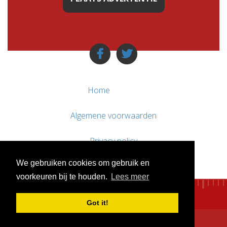
Home
Algemene voorwaarden
Privacy policy
We gebruiken cookies om gebruik en
Contact / Support
voorkeuren bij te houden.
Lees meer
Got it!
© WebsitesTeKoop.nl 2010 - 2026