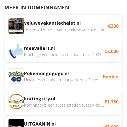
MEER IN DOMEINNAMEN
veluwevakantiechalet.nl
€300
Te koop: Domeinnaam : veluwevakantiechalet.nl Bent u...
meevallers.nl
€2.000
Prachtige generieke domeinnaam uit 2002 eventueel met social...
Pokemongogogo.nl
Bieden
Unieke domeinnaam aangeboden. Deze Domeinnamen hebben...
kortingcity.nl
€1.750
Kortingcity is een tussenstation tussen de winkelier,...
UITGAANIN.nl
€5.000