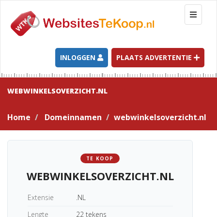
T
o
g
g
l
INLOGGEN
PLAATS ADVERTENTIE
e
n
a
WEBWINKELSOVERZICHT.NL
v
i
Home
Domeinnamen
webwinkelsoverzicht.nl
g
a
t
i
TE KOOP
o
WEBWINKELSOVERZICHT.NL
n
Extensie
.NL
Lengte
22 tekens