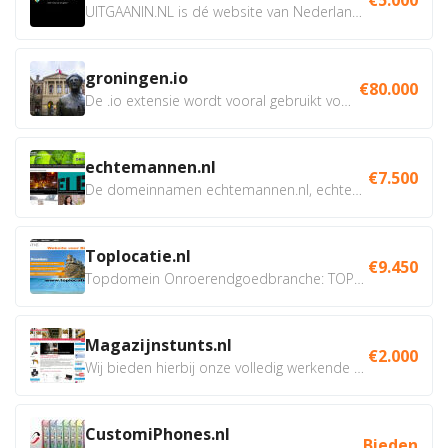
UITGAANIN.NL is dé website van Nederland waarop jij...
groningen.io
€80.000
De .io extensie wordt vooral gebruikt voor innovatie, bio en...
echtemannen.nl
€7.500
De domeinnamen echtemannen.nl, echtemannen.be en...
Toplocatie.nl
€9.450
Topdomein Onroerendgoedbranche: TOPLOCATIE.nl Betreft:...
Magazijnstunts.nl
€2.000
Wij bieden hierbij onze volledig werkende webshop aan ivm...
CustomiPhones.nl
Bieden