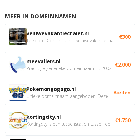
MEER IN DOMEINNAMEN
veluwevakantiechalet.nl
€300
Te koop: Domeinnaam : veluwevakantiechalet.nl Bent u...
meevallers.nl
€2.000
Prachtige generieke domeinnaam uit 2002 eventueel met social...
Pokemongogogo.nl
Bieden
Unieke domeinnaam aangeboden. Deze Domeinnamen hebben...
kortingcity.nl
€1.750
Kortingcity is een tussenstation tussen de winkelier,...