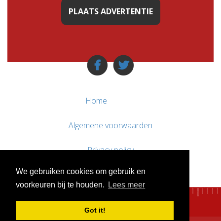
PLAATS ADVERTENTIE
Home
Algemene voorwaarden
Privacy policy
We gebruiken cookies om gebruik en
Contact / Support
voorkeuren bij te houden.
Lees meer
Got it!