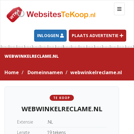
T
o
g
g
l
INLOGGEN
PLAATS ADVERTENTIE
e
n
a
WEBWINKELRECLAME.NL
v
i
Home
Domeinnamen
webwinkelreclame.nl
g
a
t
i
TE KOOP
o
WEBWINKELRECLAME.NL
n
Extensie
.NL
Lengte
19 tekens