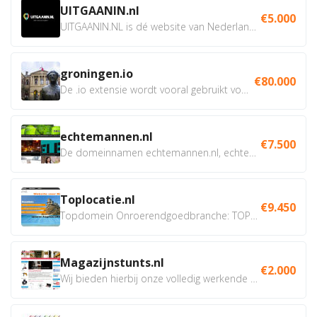
UITGAANIN.nl
€5.000
UITGAANIN.NL is dé website van Nederland waarop jij...
groningen.io
€80.000
De .io extensie wordt vooral gebruikt voor innovatie, bio en...
echtemannen.nl
€7.500
De domeinnamen echtemannen.nl, echtemannen.be en...
Toplocatie.nl
€9.450
Topdomein Onroerendgoedbranche: TOPLOCATIE.nl Betreft:...
Magazijnstunts.nl
€2.000
Wij bieden hierbij onze volledig werkende webshop aan ivm...