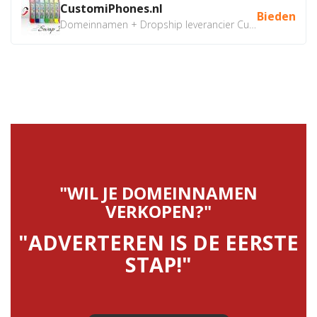
CustomiPhones.nl
Bieden
Domeinnamen + Dropship leverancier CustomiPhones.nl €350...
"WIL JE DOMEINNAMEN
VERKOPEN?"
"ADVERTEREN IS DE EERSTE
STAP!"