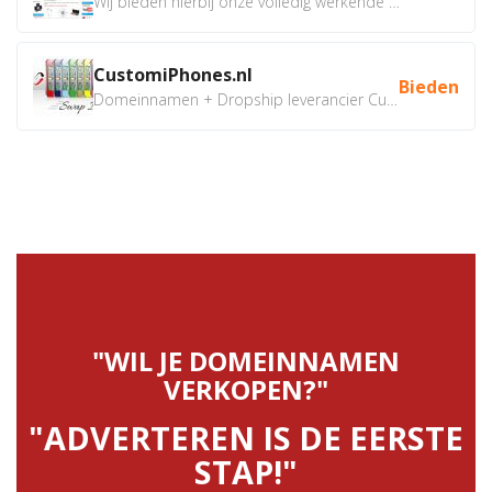
Wij bieden hierbij onze volledig werkende webshop aan ivm...
CustomiPhones.nl
Bieden
Domeinnamen + Dropship leverancier CustomiPhones.nl €350...
"WIL JE DOMEINNAMEN
VERKOPEN?"
"ADVERTEREN IS DE EERSTE
STAP!"