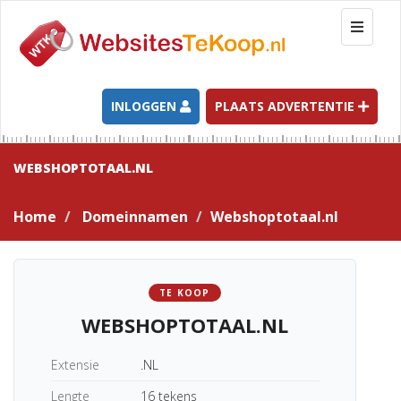
T
o
g
g
l
INLOGGEN
PLAATS ADVERTENTIE
e
n
a
WEBSHOPTOTAAL.NL
v
i
Home
Domeinnamen
Webshoptotaal.nl
g
a
t
i
TE KOOP
o
WEBSHOPTOTAAL.NL
n
Extensie
.NL
Lengte
16 tekens