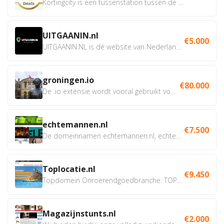
Kortingcity is een tussenstation tussen de winkelier,...
UITGAANIN.nl
€5.000
UITGAANIN.NL is dé website van Nederland waarop jij...
groningen.io
€80.000
De .io extensie wordt vooral gebruikt voor innovatie, bio en...
echtemannen.nl
€7.500
De domeinnamen echtemannen.nl, echtemannen.be en...
Toplocatie.nl
€9.450
Topdomein Onroerendgoedbranche: TOPLOCATIE.nl Betreft:...
Magazijnstunts.nl
€2.000