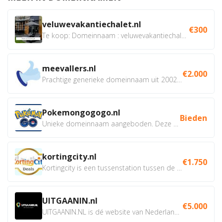
veluwevakantiechalet.nl
€300
Te koop: Domeinnaam : veluwevakantiechalet.nl Bent u...
meevallers.nl
€2.000
Prachtige generieke domeinnaam uit 2002 eventueel met social...
Pokemongogogo.nl
Bieden
Unieke domeinnaam aangeboden. Deze Domeinnamen hebben...
kortingcity.nl
€1.750
Kortingcity is een tussenstation tussen de winkelier,...
UITGAANIN.nl
€5.000
UITGAANIN.NL is dé website van Nederland waarop jij...