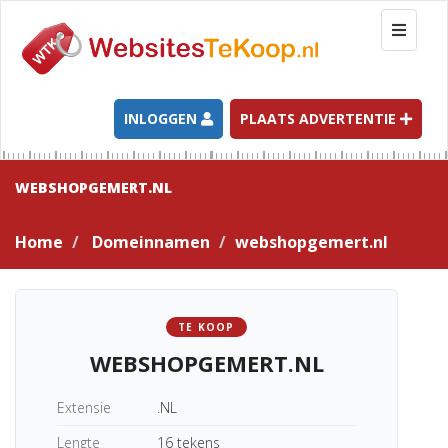
T
o
g
g
l
INLOGGEN
PLAATS ADVERTENTIE
e
n
a
WEBSHOPGEMERT.NL
v
i
Home
Domeinnamen
webshopgemert.nl
g
a
t
i
TE KOOP
o
WEBSHOPGEMERT.NL
n
Extensie
.NL
Lengte
16 tekens