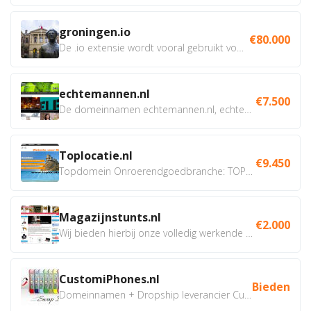
groningen.io
€80.000
De .io extensie wordt vooral gebruikt voor innovatie, bio en...
echtemannen.nl
€7.500
De domeinnamen echtemannen.nl, echtemannen.be en...
Toplocatie.nl
€9.450
Topdomein Onroerendgoedbranche: TOPLOCATIE.nl Betreft:...
Magazijnstunts.nl
€2.000
Wij bieden hierbij onze volledig werkende webshop aan ivm...
CustomiPhones.nl
Bieden
Domeinnamen + Dropship leverancier CustomiPhones.nl €350...