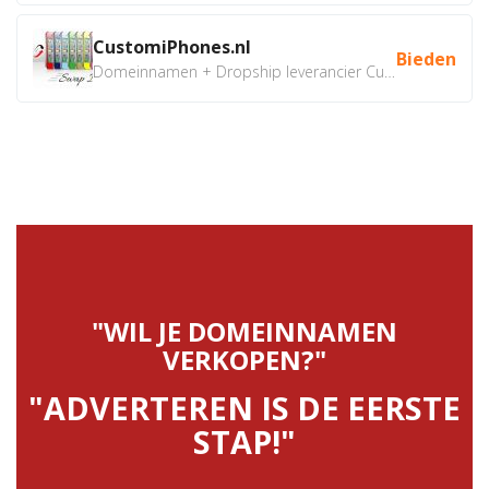
CustomiPhones.nl
Bieden
Domeinnamen + Dropship leverancier CustomiPhones.nl €350...
"WIL JE DOMEINNAMEN
VERKOPEN?"
"ADVERTEREN IS DE EERSTE
STAP!"