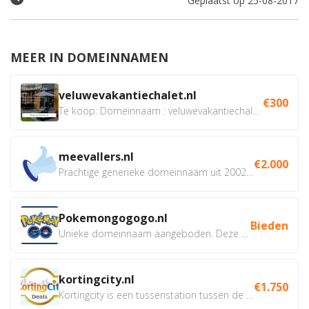
Geplaatst op 25-08-2017
MEER IN DOMEINNAMEN
veluwevakantiechalet.nl
€300
Te koop: Domeinnaam : veluwevakantiechalet.nl Bent u...
meevallers.nl
€2.000
Prachtige generieke domeinnaam uit 2002 eventueel met social...
Pokemongogogo.nl
Bieden
Unieke domeinnaam aangeboden. Deze Domeinnamen hebben...
kortingcity.nl
€1.750
Kortingcity is een tussenstation tussen de winkelier,...