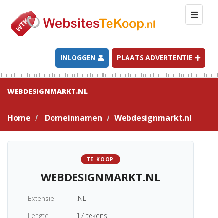
T
o
g
g
l
INLOGGEN
PLAATS ADVERTENTIE
e
n
a
WEBDESIGNMARKT.NL
v
i
Home
Domeinnamen
Webdesignmarkt.nl
g
a
t
i
TE KOOP
o
WEBDESIGNMARKT.NL
n
Extensie
.NL
Lengte
17 tekens