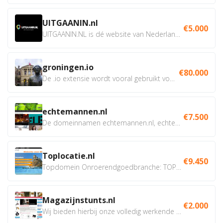
UITGAANIN.nl
€5.000
UITGAANIN.NL is dé website van Nederland waarop jij...
groningen.io
€80.000
De .io extensie wordt vooral gebruikt voor innovatie, bio en...
echtemannen.nl
€7.500
De domeinnamen echtemannen.nl, echtemannen.be en...
Toplocatie.nl
€9.450
Topdomein Onroerendgoedbranche: TOPLOCATIE.nl Betreft:...
Magazijnstunts.nl
€2.000
Wij bieden hierbij onze volledig werkende webshop aan ivm...