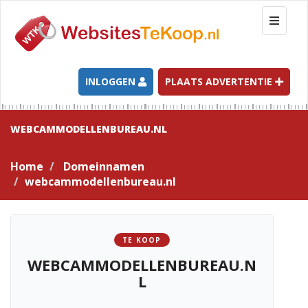
T
o
g
g
l
INLOGGEN
PLAATS ADVERTENTIE
e
n
a
WEBCAMMODELLENBUREAU.NL
v
i
Home
Domeinnamen
g
webcammodellenbureau.nl
a
t
i
o
TE KOOP
n
WEBCAMMODELLENBUREAU.N
L