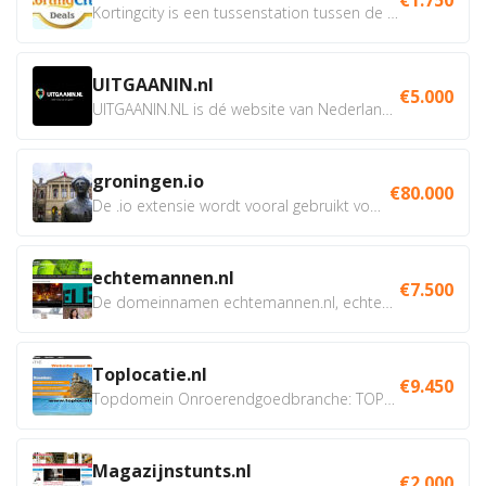
Kortingcity is een tussenstation tussen de winkelier,...
UITGAANIN.nl
€5.000
UITGAANIN.NL is dé website van Nederland waarop jij...
groningen.io
€80.000
De .io extensie wordt vooral gebruikt voor innovatie, bio en...
echtemannen.nl
€7.500
De domeinnamen echtemannen.nl, echtemannen.be en...
Toplocatie.nl
€9.450
Topdomein Onroerendgoedbranche: TOPLOCATIE.nl Betreft:...
Magazijnstunts.nl
€2.000