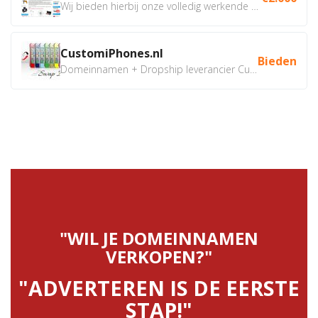
Wij bieden hierbij onze volledig werkende webshop aan ivm...
CustomiPhones.nl
Bieden
Domeinnamen + Dropship leverancier CustomiPhones.nl €350...
"WIL JE DOMEINNAMEN
VERKOPEN?"
"ADVERTEREN IS DE EERSTE
STAP!"