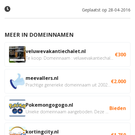
Geplaatst op 28-04-2016
MEER IN DOMEINNAMEN
veluwevakantiechalet.nl
€300
Te koop: Domeinnaam : veluwevakantiechalet.nl Bent u...
meevallers.nl
€2.000
Prachtige generieke domeinnaam uit 2002 eventueel met social...
Pokemongogogo.nl
Bieden
Unieke domeinnaam aangeboden. Deze Domeinnamen hebben...
kortingcity.nl
€1.750