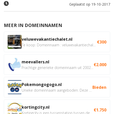
Geplaatst op 19-10-2017
MEER IN DOMEINNAMEN
veluwevakantiechalet.nl
€300
Te koop: Domeinnaam : veluwevakantiechalet.nl Bent u...
meevallers.nl
€2.000
Prachtige generieke domeinnaam uit 2002 eventueel met social...
Pokemongogogo.nl
Bieden
Unieke domeinnaam aangeboden. Deze Domeinnamen hebben...
kortingcity.nl
€1.750
Kortingcity is een tussenstation tussen de winkelier,...