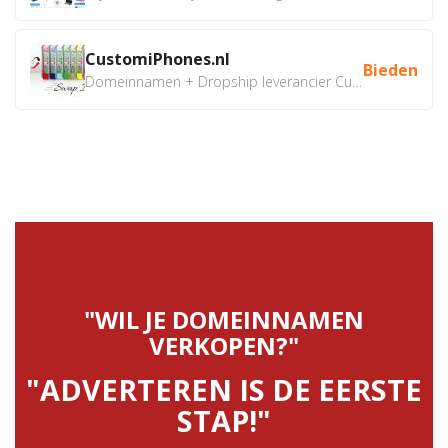
CustomiPhones.nl
Bieden
Domeinnamen + Dropship leverancier CustomiPhones.nl €350...
"WIL JE DOMEINNAMEN
VERKOPEN?"
"ADVERTEREN IS DE EERSTE
STAP!"