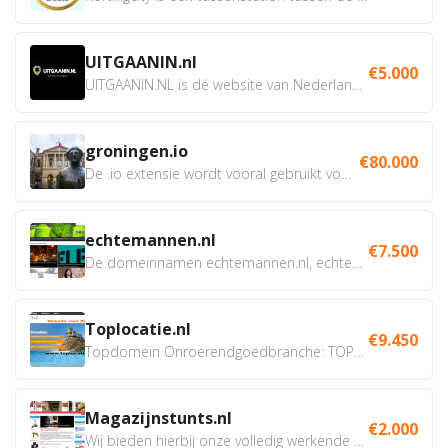
UITGAANIN.nl
€5.000
UITGAANIN.NL is dé website van Nederland waarop jij...
groningen.io
€80.000
De .io extensie wordt vooral gebruikt voor innovatie, bio en...
echtemannen.nl
€7.500
De domeinnamen echtemannen.nl, echtemannen.be en...
Toplocatie.nl
€9.450
Topdomein Onroerendgoedbranche: TOPLOCATIE.nl Betreft:...
Magazijnstunts.nl
€2.000
Wij bieden hierbij onze volledig werkende webshop aan ivm...