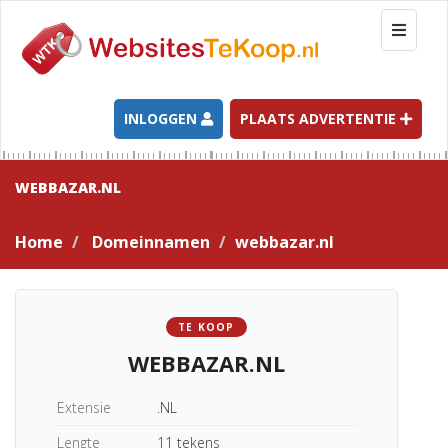
T
o
g
g
l
INLOGGEN
PLAATS ADVERTENTIE
e
n
a
WEBBAZAR.NL
v
i
Home
Domeinnamen
webbazar.nl
g
a
t
i
TE KOOP
o
WEBBAZAR.NL
n
Extensie
.NL
Lengte
11 tekens