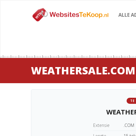
ALLE A
WEATHERSALE.COM
TE
WEATHE
Extensie
.COM
Lengte
15 te