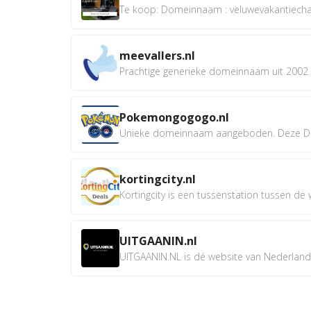
Te koop: Domeinnaam : veluwevakantiechale
meevallers.nl
Prachtige generieke domeinnaam uit 2002 e
Pokemongogogo.nl
Unieke domeinnaam aangeboden. Deze D
kortingcity.nl
Kortingcity is een tussenstation tussen de wi
UITGAANIN.nl
UITGAANIN.NL is dé website van Nederland w