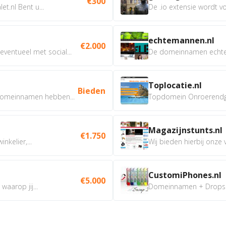
€300
t.nl Bent u...
De .io extensie wordt vo
echtemannen.nl
€2.000
ventueel met social...
De domeinnamen echtem
Toplocatie.nl
Bieden
omeinnamen hebben...
Topdomein Onroerendgoe
Magazijnstunts.nl
€1.750
nkelier,...
Wij bieden hierbij onze
CustomiPhones.nl
€5.000
aarop jij...
Domeinnamen + Dropship