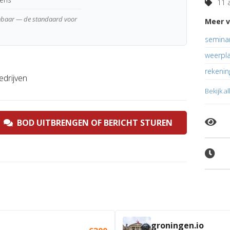
11 a
enbaar — de standaard voor
Meer v
semina
weerpla
rekenin
edrijven
Bekijk a
BOD UITBRENGEN OF BERICHT STUREN
groningen.io