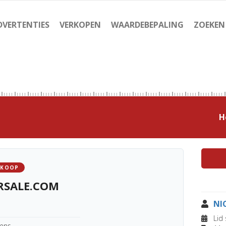
DVERTENTIES
VERKOPEN
WAARDEBEPALING
ZOEKEN
H
 KOOP
RSALE.COM
NI
Lid 
kens