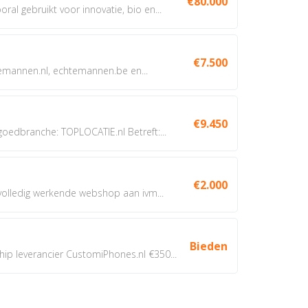
€80.000
oral gebruikt voor innovatie, bio en...
€7.500
annen.nl, echtemannen.be en...
€9.450
dbranche: TOPLOCATIE.nl Betreft:...
€2.000
 volledig werkende webshop aan ivm...
Bieden
 leverancier CustomiPhones.nl €350...