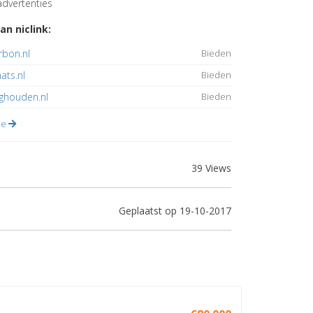
dvertenties
an niclink:
rbon.nl
Bieden
ats.nl
Bieden
ghouden.nl
Bieden
lle
39 Views
Geplaatst op 19-10-2017