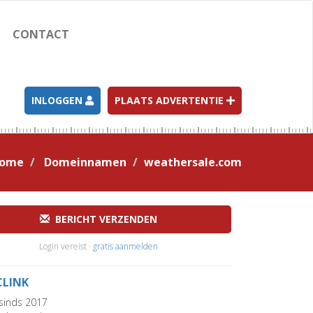
CONTACT
INLOGGEN
PLAATS ADVERTENTIE
ome
Domeinnamen
weathersale.com
BERICHT VERZENDEN
Login vereist ·
gratis aanmelden
CLINK
sinds 2017