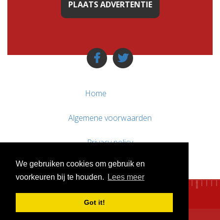
PLAATS ADVERTENTIE
Home
Algemene voorwaarden
Privacy policy
We gebruiken cookies om gebruik en
Contact / Support
voorkeuren bij te houden.
Lees meer
Got it!