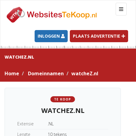
T
o
g
g
l
INLOGGEN
PLAATS ADVERTENTIE
e
n
a
WATCHEZ.NL
v
i
Home
Domeinnamen
watcheZ.nl
g
a
t
i
TE KOOP
o
WATCHEZ.NL
n
Extensie
.NL
Lengte
10 tekens