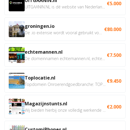
UITGAANIN.nl
€5.000
UITGAANIN.NL is dé website van Nederland waarop jij...
groningen.io
€80.000
De .io extensie wordt vooral gebruikt voor innovatie, bio en...
echtemannen.nl
€7.500
De domeinnamen echtemannen.nl, echtemannen.be en...
Toplocatie.nl
€9.450
Topdomein Onroerendgoedbranche: TOPLOCATIE.nl Betreft:...
Magazijnstunts.nl
€2.000
Wij bieden hierbij onze volledig werkende webshop aan ivm...
CustomiPhones.nl