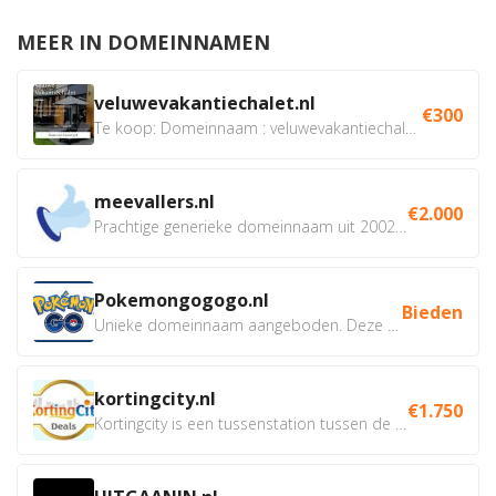
MEER IN DOMEINNAMEN
veluwevakantiechalet.nl
€300
Te koop: Domeinnaam : veluwevakantiechalet.nl Bent u...
meevallers.nl
€2.000
Prachtige generieke domeinnaam uit 2002 eventueel met social...
Pokemongogogo.nl
Bieden
Unieke domeinnaam aangeboden. Deze Domeinnamen hebben...
kortingcity.nl
€1.750
Kortingcity is een tussenstation tussen de winkelier,...