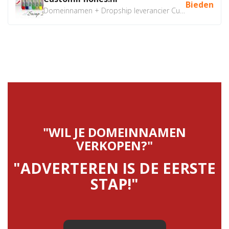
Bieden
Domeinnamen + Dropship leverancier CustomiPhones.nl €350...
"WIL JE DOMEINNAMEN
VERKOPEN?"
"ADVERTEREN IS DE EERSTE
STAP!"