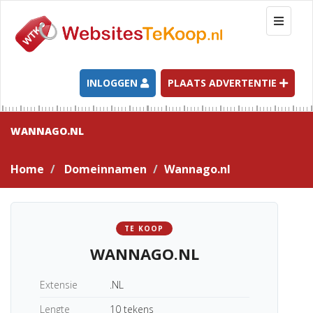
T
o
g
g
l
INLOGGEN
PLAATS ADVERTENTIE
e
n
a
WANNAGO.NL
v
i
Home
Domeinnamen
Wannago.nl
g
a
t
i
TE KOOP
o
WANNAGO.NL
n
Extensie
.NL
Lengte
10 tekens