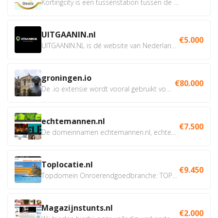
Kortingcity is een tussenstation tussen de winkelier,...
UITGAANIN.nl
€5.000
UITGAANIN.NL is dé website van Nederland waarop jij...
groningen.io
€80.000
De .io extensie wordt vooral gebruikt voor innovatie, bio en...
echtemannen.nl
€7.500
De domeinnamen echtemannen.nl, echtemannen.be en...
Toplocatie.nl
€9.450
Topdomein Onroerendgoedbranche: TOPLOCATIE.nl Betreft:...
Magazijnstunts.nl
€2.000