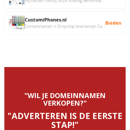
Wij bieden hierbij onze volledig werkende webshop aan ivm...
CustomiPhones.nl
Bieden
Domeinnamen + Dropship leverancier CustomiPhones.nl €350...
"WIL JE DOMEINNAMEN
VERKOPEN?"
"ADVERTEREN IS DE EERSTE
STAP!"