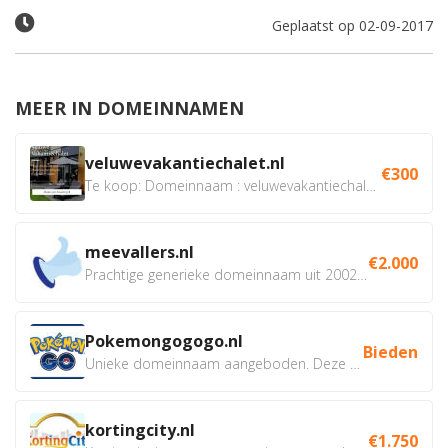
Geplaatst op 02-09-2017
MEER IN DOMEINNAMEN
veluwevakantiechalet.nl
€300
Te koop: Domeinnaam : veluwevakantiechalet.nl Bent u...
meevallers.nl
€2.000
Prachtige generieke domeinnaam uit 2002 eventueel met social...
Pokemongogogo.nl
Bieden
Unieke domeinnaam aangeboden. Deze Domeinnamen hebben...
kortingcity.nl
€1.750