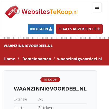
T
o
g
g
l
INLOGGEN
PLAATS ADVERTENTIE
e
n
a
WAANZINNIGVOORDEEL.NL
v
i
Home
Domeinnamen
waanzinnigvoordeel.nl
g
a
t
i
TE KOOP
o
WAANZINNIGVOORDEEL.NL
n
Extensie
.NL
Lengte
21 tekens