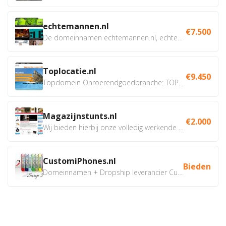
echtemannen.nl
€7.500
De domeinnamen echtemannen.nl, echtemannen.be en...
Toplocatie.nl
€9.450
Topdomein Onroerendgoedbranche: TOPLOCATIE.nl Betreft:...
Magazijnstunts.nl
€2.000
Wij bieden hierbij onze volledig werkende webshop aan ivm...
CustomiPhones.nl
Bieden
Domeinnamen + Dropship leverancier CustomiPhones.nl €350...