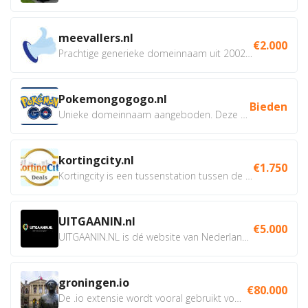
meevallers.nl
€2.000
Prachtige generieke domeinnaam uit 2002 eventueel met social...
Pokemongogogo.nl
Bieden
Unieke domeinnaam aangeboden. Deze Domeinnamen hebben...
kortingcity.nl
€1.750
Kortingcity is een tussenstation tussen de winkelier,...
UITGAANIN.nl
€5.000
UITGAANIN.NL is dé website van Nederland waarop jij...
groningen.io
€80.000
De .io extensie wordt vooral gebruikt voor innovatie, bio en...