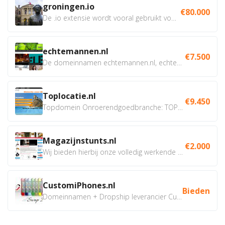
groningen.io
€80.000
De .io extensie wordt vooral gebruikt voor innovatie, bio en...
echtemannen.nl
€7.500
De domeinnamen echtemannen.nl, echtemannen.be en...
Toplocatie.nl
€9.450
Topdomein Onroerendgoedbranche: TOPLOCATIE.nl Betreft:...
Magazijnstunts.nl
€2.000
Wij bieden hierbij onze volledig werkende webshop aan ivm...
CustomiPhones.nl
Bieden
Domeinnamen + Dropship leverancier CustomiPhones.nl €350...