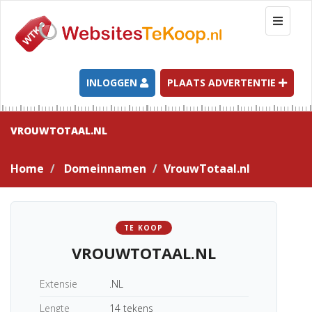
T
o
g
g
l
INLOGGEN
PLAATS ADVERTENTIE
e
n
a
VROUWTOTAAL.NL
v
i
Home
Domeinnamen
VrouwTotaal.nl
g
a
t
i
TE KOOP
o
VROUWTOTAAL.NL
n
Extensie
.NL
Lengte
14 tekens