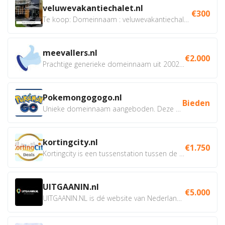
veluwevakantiechalet.nl
€300
Te koop: Domeinnaam : veluwevakantiechalet.nl Bent u...
meevallers.nl
€2.000
Prachtige generieke domeinnaam uit 2002 eventueel met social...
Pokemongogogo.nl
Bieden
Unieke domeinnaam aangeboden. Deze Domeinnamen hebben...
kortingcity.nl
€1.750
Kortingcity is een tussenstation tussen de winkelier,...
UITGAANIN.nl
€5.000
UITGAANIN.NL is dé website van Nederland waarop jij...