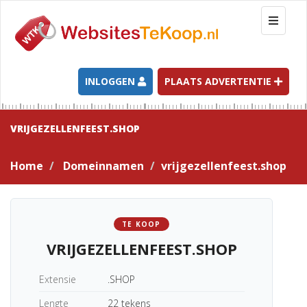
T
o
g
g
l
INLOGGEN
PLAATS ADVERTENTIE
e
n
a
VRIJGEZELLENFEEST.SHOP
v
i
Home
Domeinnamen
vrijgezellenfeest.shop
g
a
t
i
TE KOOP
o
VRIJGEZELLENFEEST.SHOP
n
Extensie
.SHOP
Lengte
22 tekens