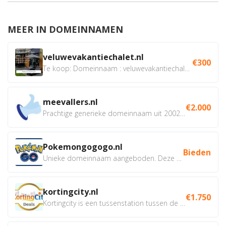
MEER IN DOMEINNAMEN
veluwevakantiechalet.nl
€300
Te koop: Domeinnaam : veluwevakantiechalet.nl Bent u...
meevallers.nl
€2.000
Prachtige generieke domeinnaam uit 2002 eventueel met social...
Pokemongogogo.nl
Bieden
Unieke domeinnaam aangeboden. Deze Domeinnamen hebben...
kortingcity.nl
€1.750
Kortingcity is een tussenstation tussen de winkelier,...