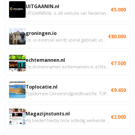
UITGAANIN.nl
€5.000
UITGAANIN.NL is dé website van Nederland waarop jij...
groningen.io
€80.000
De .io extensie wordt vooral gebruikt voor innovatie, bio en...
echtemannen.nl
€7.500
De domeinnamen echtemannen.nl, echtemannen.be en...
Toplocatie.nl
€9.450
Topdomein Onroerendgoedbranche: TOPLOCATIE.nl Betreft:...
Magazijnstunts.nl
€2.000
Wij bieden hierbij onze volledig werkende webshop aan ivm...