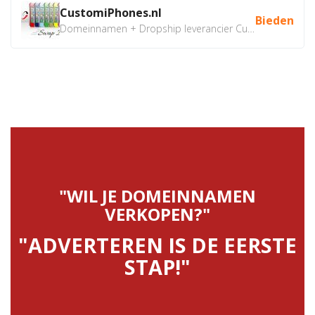
CustomiPhones.nl
Bieden
Domeinnamen + Dropship leverancier CustomiPhones.nl €350...
"WIL JE DOMEINNAMEN
VERKOPEN?"
"ADVERTEREN IS DE EERSTE
STAP!"