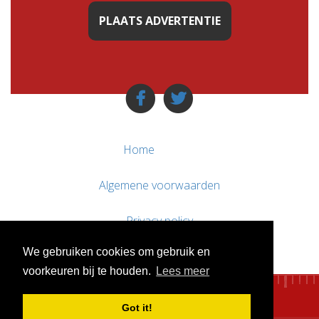
PLAATS ADVERTENTIE
Home
Algemene voorwaarden
Privacy policy
We gebruiken cookies om gebruik en
Contact / Support
voorkeuren bij te houden.
Lees meer
Got it!