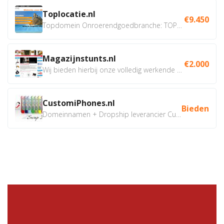
Toplocatie.nl
€9.450
Topdomein Onroerendgoedbranche: TOPLOCATIE.nl Betreft:...
Magazijnstunts.nl
€2.000
Wij bieden hierbij onze volledig werkende webshop aan ivm...
CustomiPhones.nl
Bieden
Domeinnamen + Dropship leverancier CustomiPhones.nl €350...