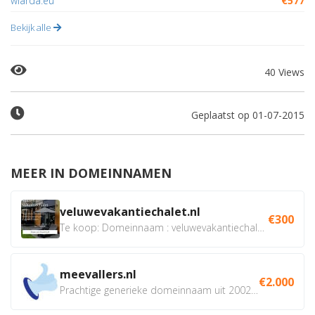
wiarda.eu
€577
Bekijk alle
40 Views
Geplaatst op 01-07-2015
MEER IN DOMEINNAMEN
veluwevakantiechalet.nl
€300
Te koop: Domeinnaam : veluwevakantiechalet.nl Bent u...
meevallers.nl
€2.000
Prachtige generieke domeinnaam uit 2002 eventueel met social...