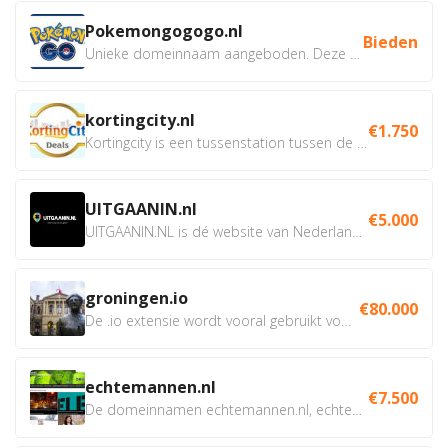
Pokemongogogo.nl
Bieden
Unieke domeinnaam aangeboden. Deze Domeinnamen hebben...
kortingcity.nl
€1.750
Kortingcity is een tussenstation tussen de winkelier,...
UITGAANIN.nl
€5.000
UITGAANIN.NL is dé website van Nederland waarop jij...
groningen.io
€80.000
De .io extensie wordt vooral gebruikt voor innovatie, bio en...
echtemannen.nl
€7.500
De domeinnamen echtemannen.nl, echtemannen.be en...