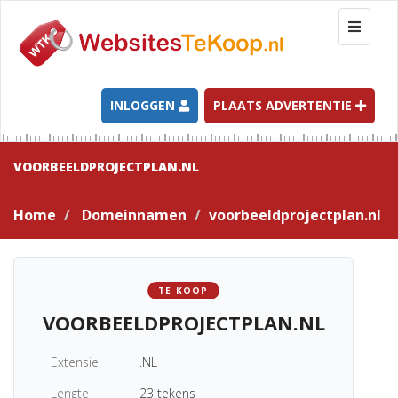
T
o
g
g
l
INLOGGEN
PLAATS ADVERTENTIE
e
n
a
VOORBEELDPROJECTPLAN.NL
v
i
Home
Domeinnamen
voorbeeldprojectplan.nl
g
a
t
i
TE KOOP
o
VOORBEELDPROJECTPLAN.NL
n
Extensie
.NL
Lengte
23 tekens