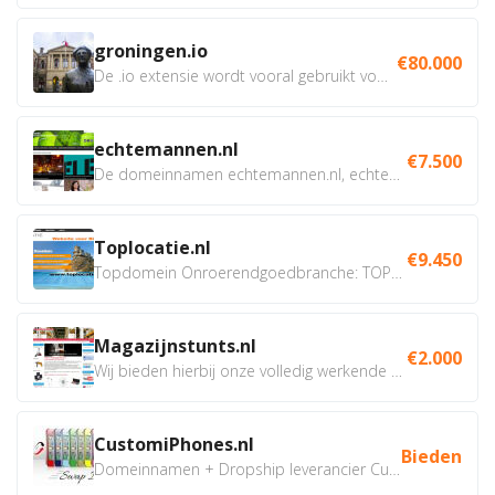
groningen.io
€80.000
De .io extensie wordt vooral gebruikt voor innovatie, bio en...
echtemannen.nl
€7.500
De domeinnamen echtemannen.nl, echtemannen.be en...
Toplocatie.nl
€9.450
Topdomein Onroerendgoedbranche: TOPLOCATIE.nl Betreft:...
Magazijnstunts.nl
€2.000
Wij bieden hierbij onze volledig werkende webshop aan ivm...
CustomiPhones.nl
Bieden
Domeinnamen + Dropship leverancier CustomiPhones.nl €350...