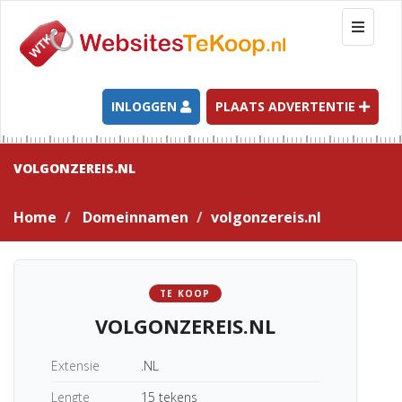
T
o
g
g
l
INLOGGEN
PLAATS ADVERTENTIE
e
n
a
VOLGONZEREIS.NL
v
i
Home
Domeinnamen
volgonzereis.nl
g
a
t
i
TE KOOP
o
VOLGONZEREIS.NL
n
Extensie
.NL
Lengte
15 tekens