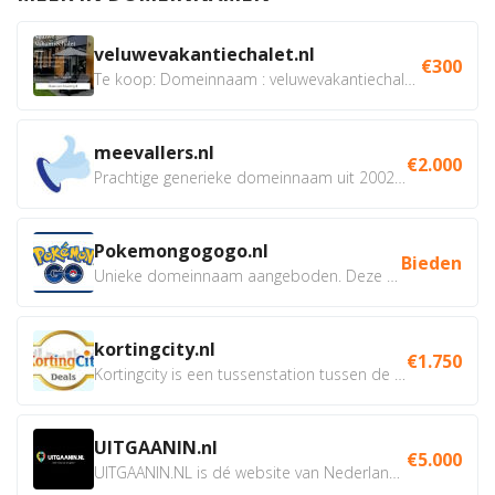
veluwevakantiechalet.nl
€300
Te koop: Domeinnaam : veluwevakantiechalet.nl Bent u...
meevallers.nl
€2.000
Prachtige generieke domeinnaam uit 2002 eventueel met social...
Pokemongogogo.nl
Bieden
Unieke domeinnaam aangeboden. Deze Domeinnamen hebben...
kortingcity.nl
€1.750
Kortingcity is een tussenstation tussen de winkelier,...
UITGAANIN.nl
€5.000
UITGAANIN.NL is dé website van Nederland waarop jij...