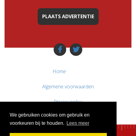
PLAATS ADVERTENTIE
Home
Algemene voorwaarden
Privacy policy
We gebruiken cookies om gebruik en
Contact / Support
voorkeuren bij te houden.
Lees meer