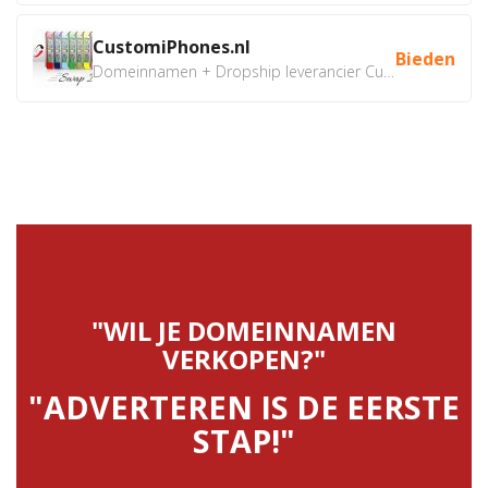
CustomiPhones.nl
Bieden
Domeinnamen + Dropship leverancier CustomiPhones.nl €350...
"WIL JE DOMEINNAMEN
VERKOPEN?"
"ADVERTEREN IS DE EERSTE
STAP!"