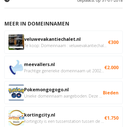
Geplaatst op 31-01-2018
MEER IN DOMEINNAMEN
veluwevakantiechalet.nl
€300
Te koop: Domeinnaam : veluwevakantiechalet.nl Bent u...
meevallers.nl
€2.000
Prachtige generieke domeinnaam uit 2002 eventueel met social...
Pokemongogogo.nl
Bieden
Unieke domeinnaam aangeboden. Deze Domeinnamen hebben...
kortingcity.nl
€1.750
Kortingcity is een tussenstation tussen de winkelier,...