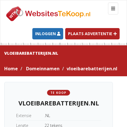
T
o
g
g
l
INLOGGEN
PLAATS ADVERTENTIE
e
n
a
VLOEIBAREBATTERIJEN.NL
v
i
Home
Domeinnamen
vloeibarebatterijen.nl
g
a
t
i
TE KOOP
o
VLOEIBAREBATTERIJEN.NL
n
Extensie
.NL
Lengte
22 tekens