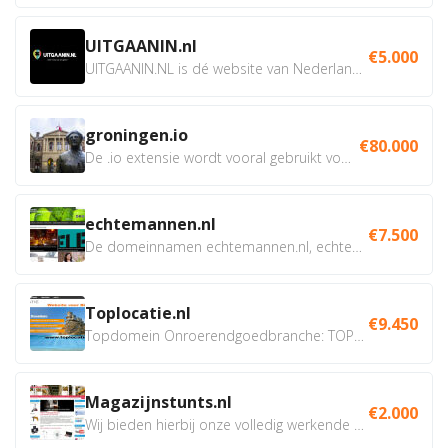
UITGAANIN.nl
€5.000
UITGAANIN.NL is dé website van Nederland waarop jij...
groningen.io
€80.000
De .io extensie wordt vooral gebruikt voor innovatie, bio en...
echtemannen.nl
€7.500
De domeinnamen echtemannen.nl, echtemannen.be en...
Toplocatie.nl
€9.450
Topdomein Onroerendgoedbranche: TOPLOCATIE.nl Betreft:...
Magazijnstunts.nl
€2.000
Wij bieden hierbij onze volledig werkende webshop aan ivm...