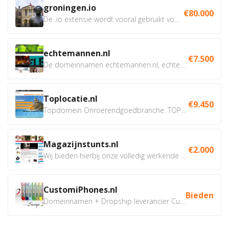
groningen.io
€80.000
De .io extensie wordt vooral gebruikt voor innovatie, bio en...
echtemannen.nl
€7.500
De domeinnamen echtemannen.nl, echtemannen.be en...
Toplocatie.nl
€9.450
Topdomein Onroerendgoedbranche: TOPLOCATIE.nl Betreft:...
Magazijnstunts.nl
€2.000
Wij bieden hierbij onze volledig werkende webshop aan ivm...
CustomiPhones.nl
Bieden
Domeinnamen + Dropship leverancier CustomiPhones.nl €350...