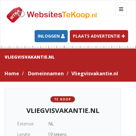
T
o
g
g
l
INLOGGEN
PLAATS ADVERTENTIE
e
n
a
VLIEGVISVAKANTIE.NL
v
i
Home
Domeinnamen
Vliegvisvakantie.nl
g
a
t
i
TE KOOP
o
VLIEGVISVAKANTIE.NL
n
Extensie
.NL
Lengte
19 tekens