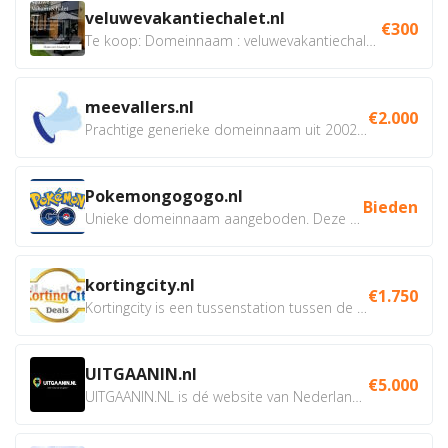
veluwevakantiechalet.nl
€300
Te koop: Domeinnaam : veluwevakantiechalet.nl Bent u...
meevallers.nl
€2.000
Prachtige generieke domeinnaam uit 2002 eventueel met social...
Pokemongogogo.nl
Bieden
Unieke domeinnaam aangeboden. Deze Domeinnamen hebben...
kortingcity.nl
€1.750
Kortingcity is een tussenstation tussen de winkelier,...
UITGAANIN.nl
€5.000
UITGAANIN.NL is dé website van Nederland waarop jij...