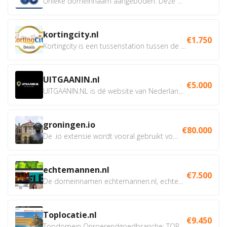
Unieke domeinnaam aangeboden. Deze Domeinnamen hebben...
kortingcity.nl
€1.750
Kortingcity is een tussenstation tussen de winkelier,...
UITGAANIN.nl
€5.000
UITGAANIN.NL is dé website van Nederland waarop jij...
groningen.io
€80.000
De .io extensie wordt vooral gebruikt voor innovatie, bio en...
echtemannen.nl
€7.500
De domeinnamen echtemannen.nl, echtemannen.be en...
Toplocatie.nl
€9.450
Topdomein Onroerendgoedbranche: TOPLOCATIE.nl Betreft:...