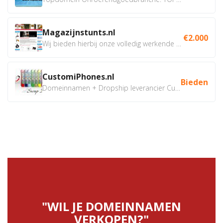
Magazijnstunts.nl
€2.000
Wij bieden hierbij onze volledig werkende webshop aan ivm...
CustomiPhones.nl
Bieden
Domeinnamen + Dropship leverancier CustomiPhones.nl €350...
"WIL JE DOMEINNAMEN
VERKOPEN?"