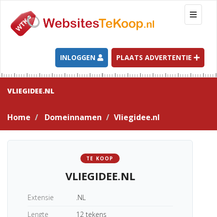
T
o
g
g
l
INLOGGEN
PLAATS ADVERTENTIE
e
n
a
VLIEGIDEE.NL
v
i
Home
Domeinnamen
Vliegidee.nl
g
a
t
i
TE KOOP
o
VLIEGIDEE.NL
n
Extensie
.NL
Lengte
12 tekens