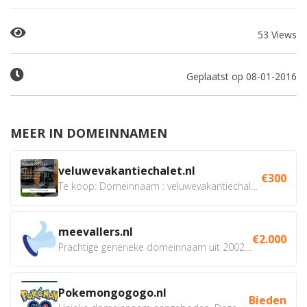
53 Views
Geplaatst op 08-01-2016
MEER IN DOMEINNAMEN
veluwevakantiechalet.nl
€300
Te koop: Domeinnaam : veluwevakantiechalet.nl Bent u...
meevallers.nl
€2.000
Prachtige generieke domeinnaam uit 2002 eventueel met social...
Pokemongogogo.nl
Bieden