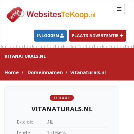
T
o
g
g
l
INLOGGEN
PLAATS ADVERTENTIE
e
n
a
VITANATURALS.NL
v
i
Home
Domeinnamen
vitanaturals.nl
g
a
t
i
TE KOOP
o
VITANATURALS.NL
n
Extensie
.NL
Lengte
15 tekens