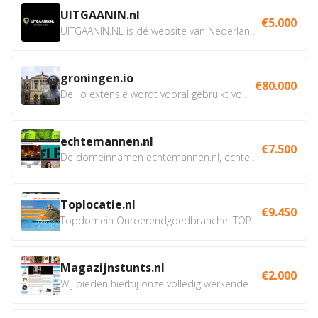
UITGAANIN.nl
€5.000
UITGAANIN.NL is dé website van Nederland waarop jij...
groningen.io
€80.000
De .io extensie wordt vooral gebruikt voor innovatie, bio en...
echtemannen.nl
€7.500
De domeinnamen echtemannen.nl, echtemannen.be en...
Toplocatie.nl
€9.450
Topdomein Onroerendgoedbranche: TOPLOCATIE.nl Betreft:...
Magazijnstunts.nl
€2.000
Wij bieden hierbij onze volledig werkende webshop aan ivm...