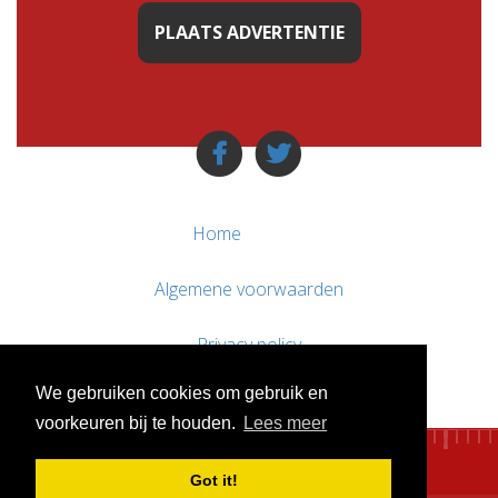
PLAATS ADVERTENTIE
Home
Algemene voorwaarden
Privacy policy
We gebruiken cookies om gebruik en
Contact / Support
voorkeuren bij te houden.
Lees meer
Got it!