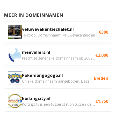
MEER IN DOMEINNAMEN
veluwevakantiechalet.nl
€300
Te koop: Domeinnaam : veluwevakantiechalet.nl Bent u...
meevallers.nl
€2.000
Prachtige generieke domeinnaam uit 2002 eventueel met social...
Pokemongogogo.nl
Bieden
Unieke domeinnaam aangeboden. Deze Domeinnamen hebben...
kortingcity.nl
€1.750
Kortingcity is een tussenstation tussen de winkelier,...