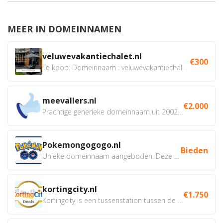
MEER IN DOMEINNAMEN
veluwevakantiechalet.nl
€300
Te koop: Domeinnaam : veluwevakantiechalet.nl Bent u...
meevallers.nl
€2.000
Prachtige generieke domeinnaam uit 2002 eventueel met social...
Pokemongogogo.nl
Bieden
Unieke domeinnaam aangeboden. Deze Domeinnamen hebben...
kortingcity.nl
€1.750
Kortingcity is een tussenstation tussen de winkelier,...