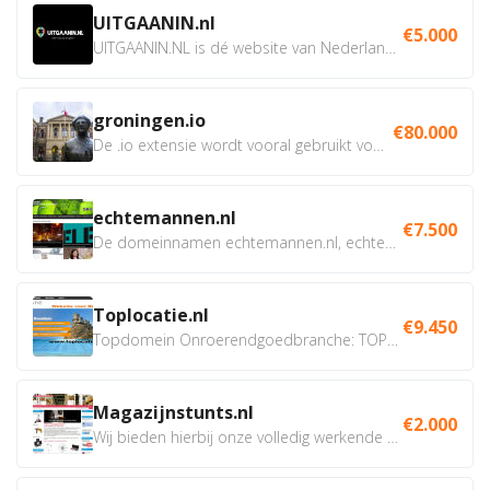
UITGAANIN.nl
€5.000
UITGAANIN.NL is dé website van Nederland waarop jij...
groningen.io
€80.000
De .io extensie wordt vooral gebruikt voor innovatie, bio en...
echtemannen.nl
€7.500
De domeinnamen echtemannen.nl, echtemannen.be en...
Toplocatie.nl
€9.450
Topdomein Onroerendgoedbranche: TOPLOCATIE.nl Betreft:...
Magazijnstunts.nl
€2.000
Wij bieden hierbij onze volledig werkende webshop aan ivm...