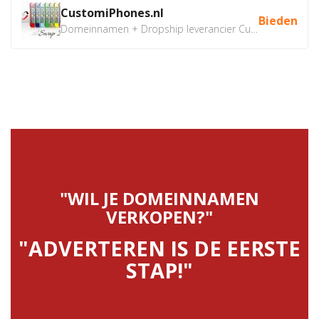
CustomiPhones.nl
Bieden
Domeinnamen + Dropship leverancier CustomiPhones.nl €350...
"WIL JE DOMEINNAMEN
VERKOPEN?"
"ADVERTEREN IS DE EERSTE
STAP!"