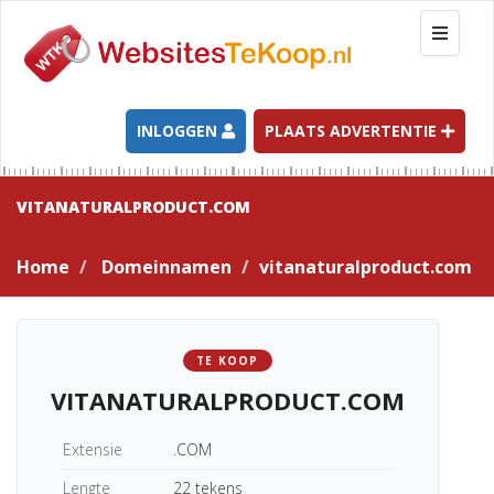
T
o
g
g
l
INLOGGEN
PLAATS ADVERTENTIE
e
n
a
VITANATURALPRODUCT.COM
v
i
Home
Domeinnamen
vitanaturalproduct.com
g
a
t
i
TE KOOP
o
VITANATURALPRODUCT.COM
n
Extensie
.COM
Lengte
22 tekens