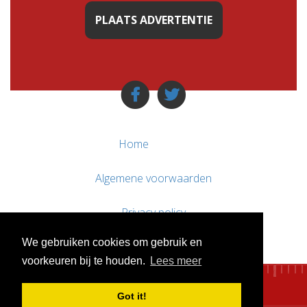
PLAATS ADVERTENTIE
Home
Algemene voorwaarden
Privacy policy
We gebruiken cookies om gebruik en
Contact / Support
voorkeuren bij te houden.
Lees meer
Got it!