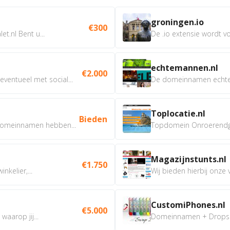
groningen.io
€300
t.nl Bent u...
De .io extensie wordt vo
echtemannen.nl
€2.000
ventueel met social...
De domeinnamen echtem
Toplocatie.nl
Bieden
omeinnamen hebben...
Topdomein Onroerendgoe
Magazijnstunts.nl
€1.750
nkelier,...
Wij bieden hierbij onze
CustomiPhones.nl
€5.000
aarop jij...
Domeinnamen + Dropship