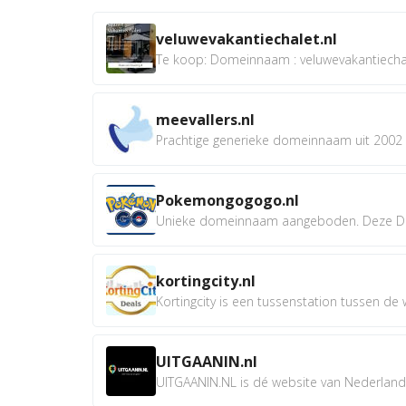
veluwevakantiechalet.nl
Te koop: Domeinnaam : veluwevakantiechale
meevallers.nl
Prachtige generieke domeinnaam uit 2002 e
Pokemongogogo.nl
Unieke domeinnaam aangeboden. Deze D
kortingcity.nl
Kortingcity is een tussenstation tussen de wi
UITGAANIN.nl
UITGAANIN.NL is dé website van Nederland w