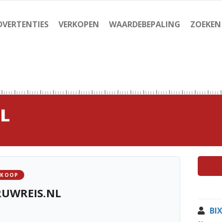
DVERTENTIES
VERKOPEN
WAARDEBEPALING
ZOEKEN
L
 KOOP
RUWREIS.NL
BI