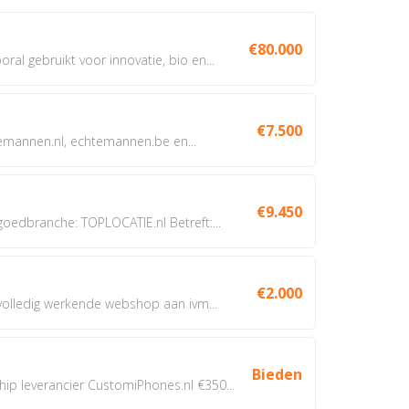
€80.000
oral gebruikt voor innovatie, bio en...
€7.500
annen.nl, echtemannen.be en...
€9.450
dbranche: TOPLOCATIE.nl Betreft:...
€2.000
 volledig werkende webshop aan ivm...
Bieden
 leverancier CustomiPhones.nl €350...