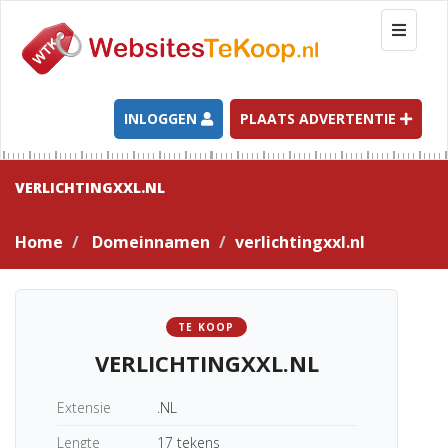
T
o
g
g
l
INLOGGEN
PLAATS ADVERTENTIE
e
n
a
VERLICHTINGXXL.NL
v
i
Home
Domeinnamen
verlichtingxxl.nl
g
a
t
i
TE KOOP
o
VERLICHTINGXXL.NL
n
Extensie
.NL
Lengte
17 tekens