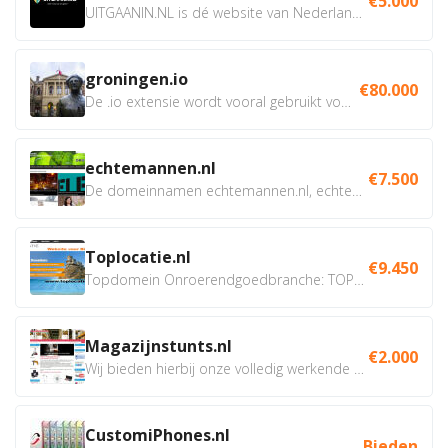
€5.000
UITGAANIN.NL is dé website van Nederland waarop jij...
groningen.io
€80.000
De .io extensie wordt vooral gebruikt voor innovatie, bio en...
echtemannen.nl
€7.500
De domeinnamen echtemannen.nl, echtemannen.be en...
Toplocatie.nl
€9.450
Topdomein Onroerendgoedbranche: TOPLOCATIE.nl Betreft:...
Magazijnstunts.nl
€2.000
Wij bieden hierbij onze volledig werkende webshop aan ivm...
CustomiPhones.nl
Bieden