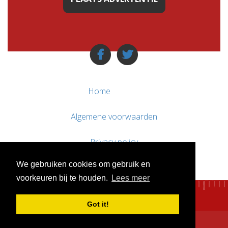
Home
Algemene voorwaarden
Privacy policy
We gebruiken cookies om gebruik en
Contact / Support
voorkeuren bij te houden.
Lees meer
Got it!
© WebsitesTeKoop.nl 2010 - 2026