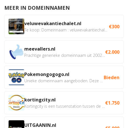
MEER IN DOMEINNAMEN
veluwevakantiechalet.nl
€300
Te koop: Domeinnaam : veluwevakantiechalet.nl Bent u...
meevallers.nl
€2.000
Prachtige generieke domeinnaam uit 2002 eventueel met social...
Pokemongogogo.nl
Bieden
Unieke domeinnaam aangeboden. Deze Domeinnamen hebben...
kortingcity.nl
€1.750
Kortingcity is een tussenstation tussen de winkelier,...
UITGAANIN.nl