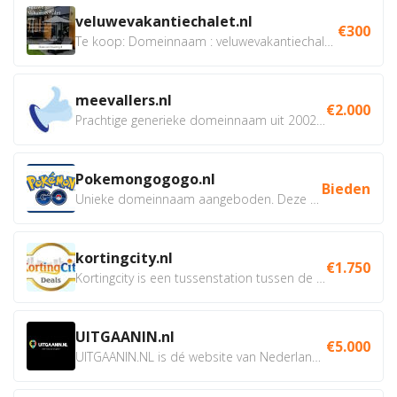
veluwevakantiechalet.nl
€300
Te koop: Domeinnaam : veluwevakantiechalet.nl Bent u...
meevallers.nl
€2.000
Prachtige generieke domeinnaam uit 2002 eventueel met social...
Pokemongogogo.nl
Bieden
Unieke domeinnaam aangeboden. Deze Domeinnamen hebben...
kortingcity.nl
€1.750
Kortingcity is een tussenstation tussen de winkelier,...
UITGAANIN.nl
€5.000
UITGAANIN.NL is dé website van Nederland waarop jij...