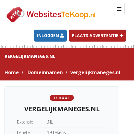
T
o
g
g
l
INLOGGEN
PLAATS ADVERTENTIE
e
n
a
VERGELIJKMANEGES.NL
v
i
Home
Domeinnamen
vergelijkmaneges.nl
g
a
t
i
TE KOOP
o
VERGELIJKMANEGES.NL
n
Extensie
.NL
Lengte
19 tekens