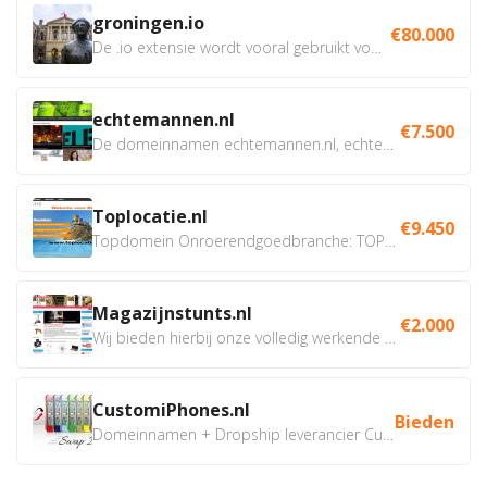
groningen.io
€80.000
De .io extensie wordt vooral gebruikt voor innovatie, bio en...
echtemannen.nl
€7.500
De domeinnamen echtemannen.nl, echtemannen.be en...
Toplocatie.nl
€9.450
Topdomein Onroerendgoedbranche: TOPLOCATIE.nl Betreft:...
Magazijnstunts.nl
€2.000
Wij bieden hierbij onze volledig werkende webshop aan ivm...
CustomiPhones.nl
Bieden
Domeinnamen + Dropship leverancier CustomiPhones.nl €350...