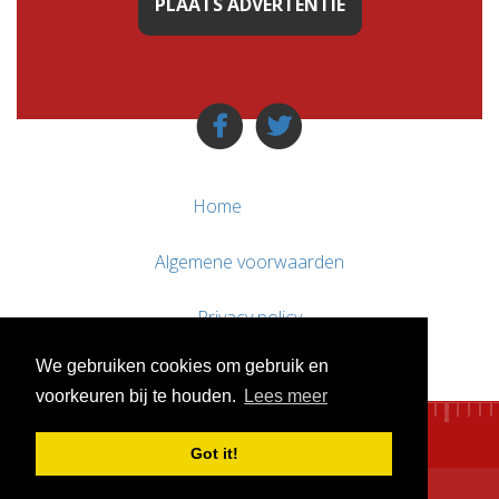
PLAATS ADVERTENTIE
Home
Algemene voorwaarden
Privacy policy
We gebruiken cookies om gebruik en
Contact / Support
voorkeuren bij te houden.
Lees meer
Got it!
© WebsitesTeKoop.nl 2010 - 2026