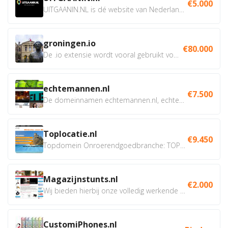
€5.000
UITGAANIN.NL is dé website van Nederland waarop jij...
groningen.io
€80.000
De .io extensie wordt vooral gebruikt voor innovatie, bio en...
echtemannen.nl
€7.500
De domeinnamen echtemannen.nl, echtemannen.be en...
Toplocatie.nl
€9.450
Topdomein Onroerendgoedbranche: TOPLOCATIE.nl Betreft:...
Magazijnstunts.nl
€2.000
Wij bieden hierbij onze volledig werkende webshop aan ivm...
CustomiPhones.nl