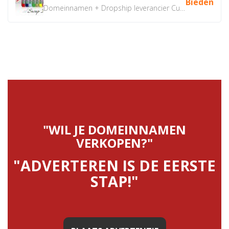
Bieden
Domeinnamen + Dropship leverancier CustomiPhones.nl €350...
"WIL JE DOMEINNAMEN
VERKOPEN?"
"ADVERTEREN IS DE EERSTE
STAP!"