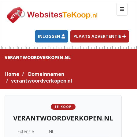
T
o
g
g
l
INLOGGEN
PLAATS ADVERTENTIE
e
n
a
VERANTWOORDVERKOPEN.NL
v
i
Home
Domeinnamen
g
verantwoordverkopen.nl
a
t
i
o
TE KOOP
n
VERANTWOORDVERKOPEN.NL
Extensie
.NL