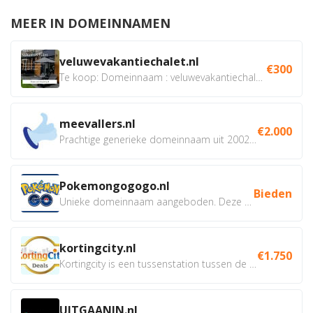
MEER IN DOMEINNAMEN
veluwevakantiechalet.nl
€300
Te koop: Domeinnaam : veluwevakantiechalet.nl Bent u...
meevallers.nl
€2.000
Prachtige generieke domeinnaam uit 2002 eventueel met social...
Pokemongogogo.nl
Bieden
Unieke domeinnaam aangeboden. Deze Domeinnamen hebben...
kortingcity.nl
€1.750
Kortingcity is een tussenstation tussen de winkelier,...
UITGAANIN.nl