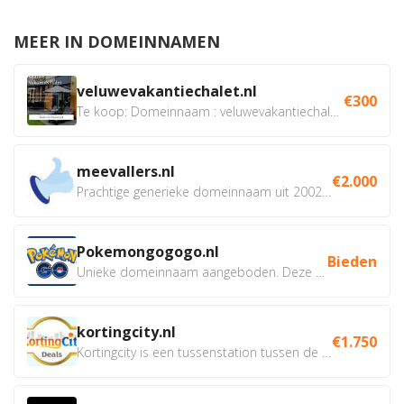
MEER IN DOMEINNAMEN
veluwevakantiechalet.nl
€300
Te koop: Domeinnaam : veluwevakantiechalet.nl Bent u...
meevallers.nl
€2.000
Prachtige generieke domeinnaam uit 2002 eventueel met social...
Pokemongogogo.nl
Bieden
Unieke domeinnaam aangeboden. Deze Domeinnamen hebben...
kortingcity.nl
€1.750
Kortingcity is een tussenstation tussen de winkelier,...