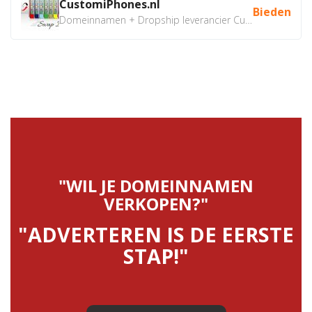
CustomiPhones.nl
Bieden
Domeinnamen + Dropship leverancier CustomiPhones.nl €350...
"WIL JE DOMEINNAMEN
VERKOPEN?"
"ADVERTEREN IS DE EERSTE
STAP!"