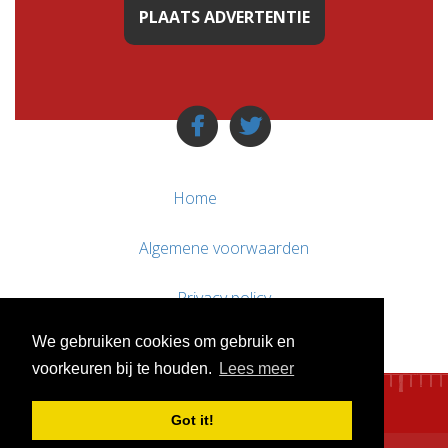
PLAATS ADVERTENTIE
Home
Algemene voorwaarden
Privacy policy
We gebruiken cookies om gebruik en
Contact / Support
voorkeuren bij te houden.
Lees meer
Got it!