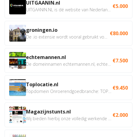
UITGAANIN.nl
€5.000
UITGAANIN.NL is dé website van Nederland waarop jij...
groningen.io
€80.000
De .io extensie wordt vooral gebruikt voor innovatie, bio en...
echtemannen.nl
€7.500
De domeinnamen echtemannen.nl, echtemannen.be en...
Toplocatie.nl
€9.450
Topdomein Onroerendgoedbranche: TOPLOCATIE.nl Betreft:...
Magazijnstunts.nl
€2.000
Wij bieden hierbij onze volledig werkende webshop aan ivm...