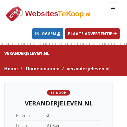
T
o
g
g
l
INLOGGEN
PLAATS ADVERTENTIE
e
n
a
VERANDERJELEVEN.NL
v
i
Home
Domeinnamen
veranderjeleven.nl
g
a
t
i
TE KOOP
o
VERANDERJELEVEN.NL
n
Extensie
.NL
Lengte
18 tekens