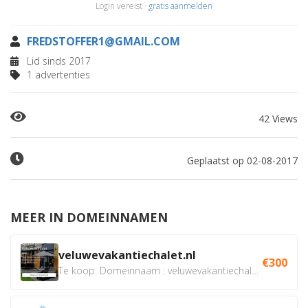
Login vereist ·
gratis aanmelden
FREDSTOFFER1@GMAIL.COM
Lid sinds 2017
1 advertenties
42 Views
Geplaatst op 02-08-2017
MEER IN DOMEINNAMEN
veluwevakantiechalet.nl
€300
Te koop: Domeinnaam : veluwevakantiechalet.nl Bent u...