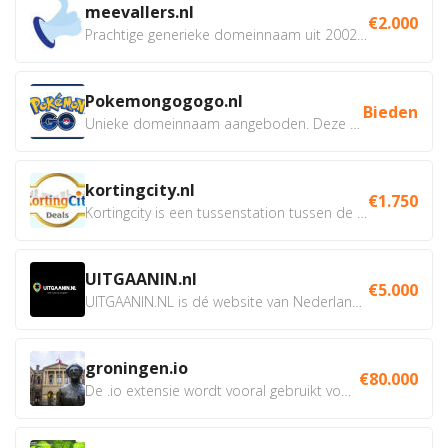
meevallers.nl
€2.000
Prachtige generieke domeinnaam uit 2002 eventueel met social...
Pokemongogogo.nl
Bieden
Unieke domeinnaam aangeboden. Deze Domeinnamen hebben...
kortingcity.nl
€1.750
Kortingcity is een tussenstation tussen de winkelier,...
UITGAANIN.nl
€5.000
UITGAANIN.NL is dé website van Nederland waarop jij...
groningen.io
€80.000
De .io extensie wordt vooral gebruikt voor innovatie, bio en...