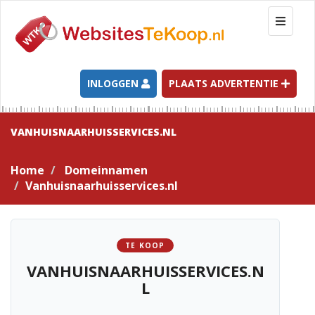
T
o
g
g
l
INLOGGEN
PLAATS ADVERTENTIE
e
n
a
VANHUISNAARHUISSERVICES.NL
v
i
Home
Domeinnamen
g
Vanhuisnaarhuisservices.nl
a
t
i
o
TE KOOP
n
VANHUISNAARHUISSERVICES.N
L