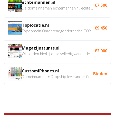
echtemannen.nl
€7.500
De domeinnamen echtemannen.nl, echtemannen.be en...
Toplocatie.nl
€9.450
Topdomein Onroerendgoedbranche: TOPLOCATIE.nl Betreft:...
Magazijnstunts.nl
€2.000
Wij bieden hierbij onze volledig werkende webshop aan ivm...
CustomiPhones.nl
Bieden
Domeinnamen + Dropship leverancier CustomiPhones.nl €350...