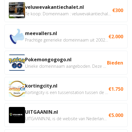
veluwevakantiechalet.nl
€300
Te koop: Domeinnaam : veluwevakantiechalet.nl Bent u...
meevallers.nl
€2.000
Prachtige generieke domeinnaam uit 2002 eventueel met social...
Pokemongogogo.nl
Bieden
Unieke domeinnaam aangeboden. Deze Domeinnamen hebben...
kortingcity.nl
€1.750
Kortingcity is een tussenstation tussen de winkelier,...
UITGAANIN.nl
€5.000
UITGAANIN.NL is dé website van Nederland waarop jij...