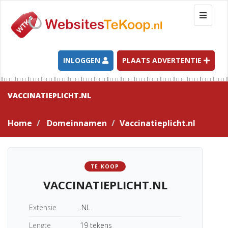
T
o
g
g
l
INLOGGEN
PLAATS ADVERTENTIE
e
n
a
VACCINATIEPLICHT.NL
v
i
Home
Domeinnamen
Vaccinatieplicht.nl
g
a
t
i
TE KOOP
o
VACCINATIEPLICHT.NL
n
Extensie
.NL
Lengte
19 tekens