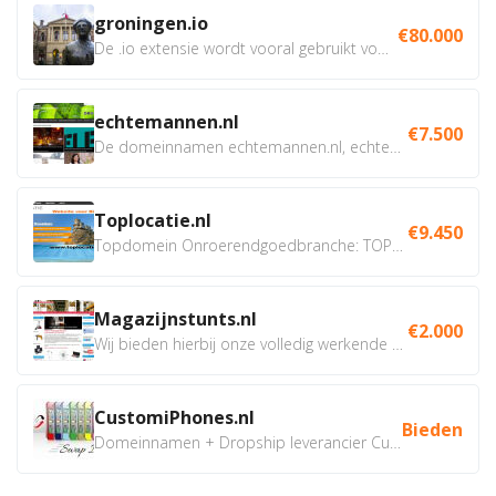
groningen.io
€80.000
De .io extensie wordt vooral gebruikt voor innovatie, bio en...
echtemannen.nl
€7.500
De domeinnamen echtemannen.nl, echtemannen.be en...
Toplocatie.nl
€9.450
Topdomein Onroerendgoedbranche: TOPLOCATIE.nl Betreft:...
Magazijnstunts.nl
€2.000
Wij bieden hierbij onze volledig werkende webshop aan ivm...
CustomiPhones.nl
Bieden
Domeinnamen + Dropship leverancier CustomiPhones.nl €350...