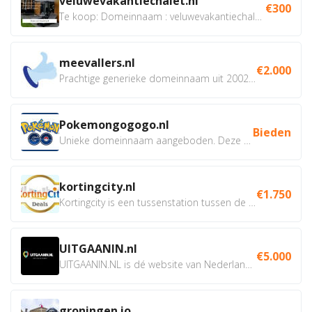
veluwevakantiechalet.nl
€300
Te koop: Domeinnaam : veluwevakantiechalet.nl Bent u...
meevallers.nl
€2.000
Prachtige generieke domeinnaam uit 2002 eventueel met social...
Pokemongogogo.nl
Bieden
Unieke domeinnaam aangeboden. Deze Domeinnamen hebben...
kortingcity.nl
€1.750
Kortingcity is een tussenstation tussen de winkelier,...
UITGAANIN.nl
€5.000
UITGAANIN.NL is dé website van Nederland waarop jij...
groningen.io