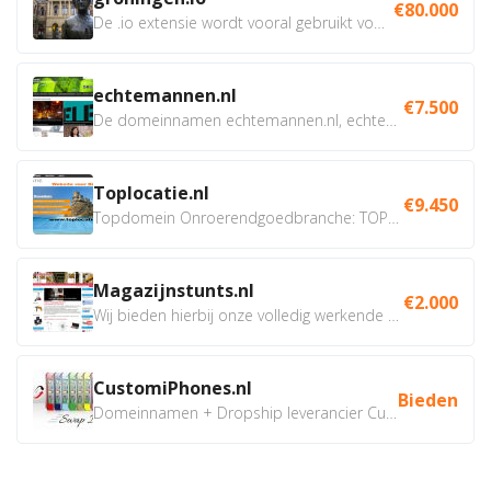
€80.000
De .io extensie wordt vooral gebruikt voor innovatie, bio en...
echtemannen.nl
€7.500
De domeinnamen echtemannen.nl, echtemannen.be en...
Toplocatie.nl
€9.450
Topdomein Onroerendgoedbranche: TOPLOCATIE.nl Betreft:...
Magazijnstunts.nl
€2.000
Wij bieden hierbij onze volledig werkende webshop aan ivm...
CustomiPhones.nl
Bieden
Domeinnamen + Dropship leverancier CustomiPhones.nl €350...