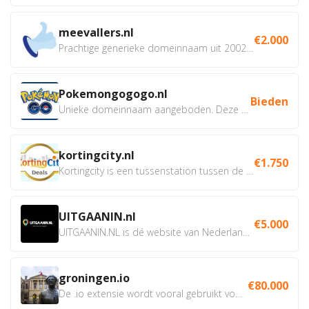
meevallers.nl
€2.000
Prachtige generieke domeinnaam uit 2002 eventueel met social...
Pokemongogogo.nl
Bieden
Unieke domeinnaam aangeboden. Deze Domeinnamen hebben...
kortingcity.nl
€1.750
Kortingcity is een tussenstation tussen de winkelier,...
UITGAANIN.nl
€5.000
UITGAANIN.NL is dé website van Nederland waarop jij...
groningen.io
€80.000
De .io extensie wordt vooral gebruikt voor innovatie, bio en...