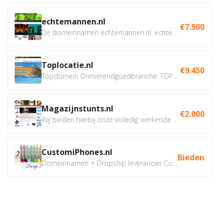
echtemannen.nl
€7.500
De domeinnamen echtemannen.nl, echtemannen.be en...
Toplocatie.nl
€9.450
Topdomein Onroerendgoedbranche: TOPLOCATIE.nl Betreft:...
Magazijnstunts.nl
€2.000
Wij bieden hierbij onze volledig werkende webshop aan ivm...
CustomiPhones.nl
Bieden
Domeinnamen + Dropship leverancier CustomiPhones.nl €350...