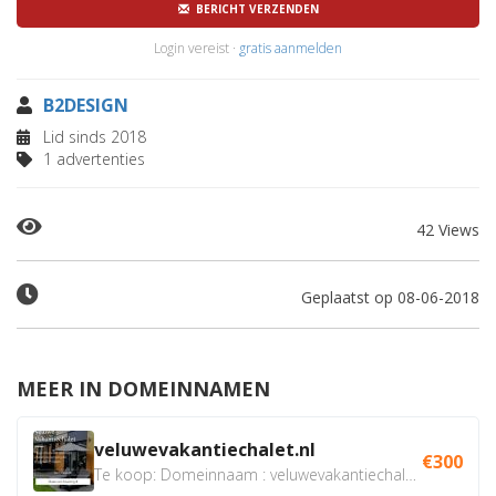
BERICHT VERZENDEN
Login vereist ·
gratis aanmelden
B2DESIGN
Lid sinds 2018
1 advertenties
42 Views
Geplaatst op 08-06-2018
MEER IN DOMEINNAMEN
veluwevakantiechalet.nl
€300
Te koop: Domeinnaam : veluwevakantiechalet.nl Bent u...