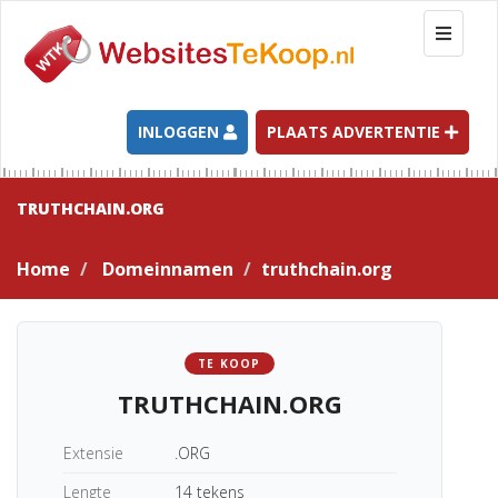
T
o
g
g
l
INLOGGEN
PLAATS ADVERTENTIE
e
n
a
TRUTHCHAIN.ORG
v
i
Home
Domeinnamen
truthchain.org
g
a
t
i
TE KOOP
o
TRUTHCHAIN.ORG
n
Extensie
.ORG
Lengte
14 tekens