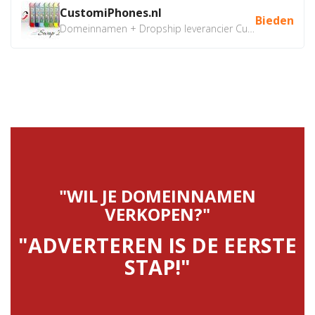
CustomiPhones.nl
Bieden
Domeinnamen + Dropship leverancier CustomiPhones.nl €350...
"WIL JE DOMEINNAMEN
VERKOPEN?"
"ADVERTEREN IS DE EERSTE
STAP!"