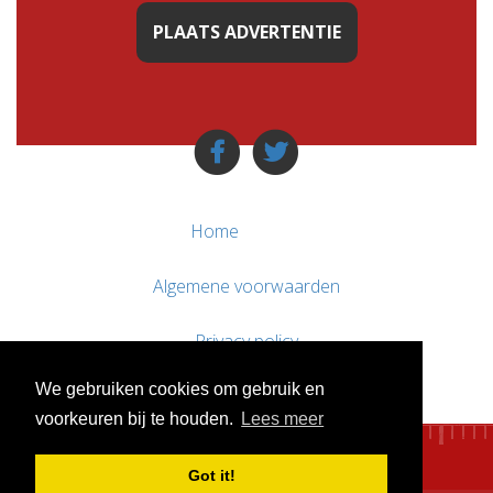
PLAATS ADVERTENTIE
Home
Algemene voorwaarden
Privacy policy
We gebruiken cookies om gebruik en
Contact / Support
voorkeuren bij te houden.
Lees meer
Got it!