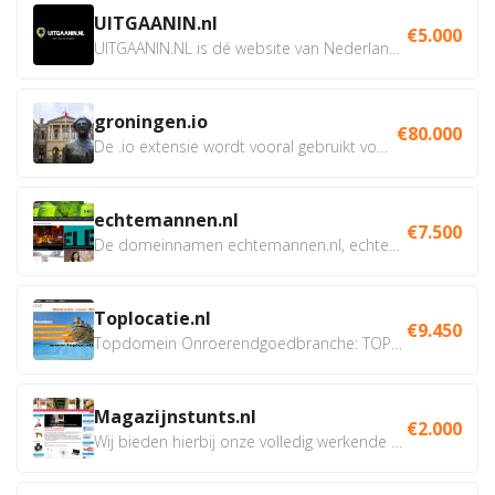
UITGAANIN.nl
€5.000
UITGAANIN.NL is dé website van Nederland waarop jij...
groningen.io
€80.000
De .io extensie wordt vooral gebruikt voor innovatie, bio en...
echtemannen.nl
€7.500
De domeinnamen echtemannen.nl, echtemannen.be en...
Toplocatie.nl
€9.450
Topdomein Onroerendgoedbranche: TOPLOCATIE.nl Betreft:...
Magazijnstunts.nl
€2.000
Wij bieden hierbij onze volledig werkende webshop aan ivm...