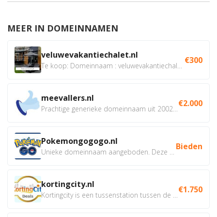
MEER IN DOMEINNAMEN
veluwevakantiechalet.nl
€300
Te koop: Domeinnaam : veluwevakantiechalet.nl Bent u...
meevallers.nl
€2.000
Prachtige generieke domeinnaam uit 2002 eventueel met social...
Pokemongogogo.nl
Bieden
Unieke domeinnaam aangeboden. Deze Domeinnamen hebben...
kortingcity.nl
€1.750
Kortingcity is een tussenstation tussen de winkelier,...