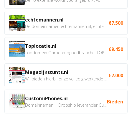
De .io extensie wordt vooral gebruikt voor innovatie, bio en...
echtemannen.nl
€7.500
De domeinnamen echtemannen.nl, echtemannen.be en...
Toplocatie.nl
€9.450
Topdomein Onroerendgoedbranche: TOPLOCATIE.nl Betreft:...
Magazijnstunts.nl
€2.000
Wij bieden hierbij onze volledig werkende webshop aan ivm...
CustomiPhones.nl
Bieden
Domeinnamen + Dropship leverancier CustomiPhones.nl €350...