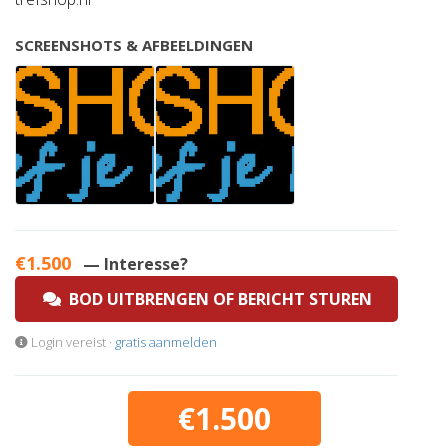
SCREENSHOTS & AFBEELDINGEN
€1.500
— Interesse?
BOD UITBRENGEN OF BERICHT STUREN
Login vereist ·
gratis aanmelden
€1.500