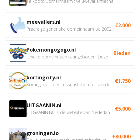
Te koop: Domeinnaam : veluwevakantiechalet.nl Bent u...
meevallers.nl
€2.000
Prachtige generieke domeinnaam uit 2002 eventueel met social...
Pokemongogogo.nl
Bieden
Unieke domeinnaam aangeboden. Deze Domeinnamen hebben...
kortingcity.nl
€1.750
Kortingcity is een tussenstation tussen de winkelier,...
UITGAANIN.nl
€5.000
UITGAANIN.NL is dé website van Nederland waarop jij...
groningen.io
€80.000