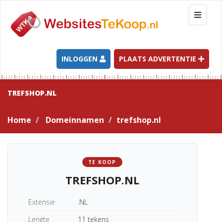
T
o
g
g
l
INLOGGEN
PLAATS ADVERTENTIE
e
n
a
TREFSHOP.NL
v
i
Home
Domeinnamen
trefshop.nl
g
a
t
i
TE KOOP
o
TREFSHOP.NL
n
Extensie
.NL
Lengte
11 tekens