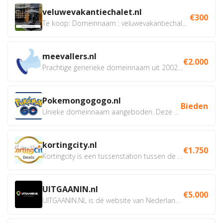
veluwevakantiechalet.nl
€300
Te koop: Domeinnaam : veluwevakantiechalet.nl Bent u...
meevallers.nl
€2.000
Prachtige generieke domeinnaam uit 2002 eventueel met social...
Pokemongogogo.nl
Bieden
Unieke domeinnaam aangeboden. Deze Domeinnamen hebben...
kortingcity.nl
€1.750
Kortingcity is een tussenstation tussen de winkelier,...
UITGAANIN.nl
€5.000
UITGAANIN.NL is dé website van Nederland waarop jij...