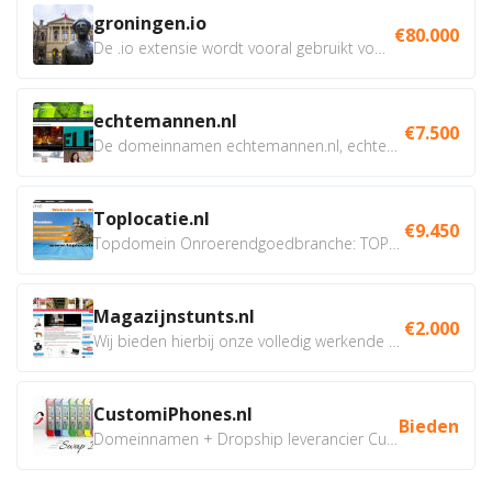
groningen.io
€80.000
De .io extensie wordt vooral gebruikt voor innovatie, bio en...
echtemannen.nl
€7.500
De domeinnamen echtemannen.nl, echtemannen.be en...
Toplocatie.nl
€9.450
Topdomein Onroerendgoedbranche: TOPLOCATIE.nl Betreft:...
Magazijnstunts.nl
€2.000
Wij bieden hierbij onze volledig werkende webshop aan ivm...
CustomiPhones.nl
Bieden
Domeinnamen + Dropship leverancier CustomiPhones.nl €350...