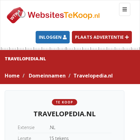
T
o
g
g
l
INLOGGEN
PLAATS ADVERTENTIE
e
n
a
TRAVELOPEDIA.NL
v
i
Home
Domeinnamen
Travelopedia.nl
g
a
t
i
TE KOOP
o
TRAVELOPEDIA.NL
n
Extensie
.NL
Lengte
15 tekens