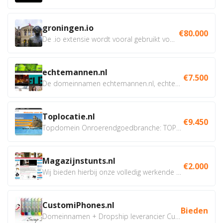
groningen.io
€80.000
De .io extensie wordt vooral gebruikt voor innovatie, bio en...
echtemannen.nl
€7.500
De domeinnamen echtemannen.nl, echtemannen.be en...
Toplocatie.nl
€9.450
Topdomein Onroerendgoedbranche: TOPLOCATIE.nl Betreft:...
Magazijnstunts.nl
€2.000
Wij bieden hierbij onze volledig werkende webshop aan ivm...
CustomiPhones.nl
Bieden
Domeinnamen + Dropship leverancier CustomiPhones.nl €350...