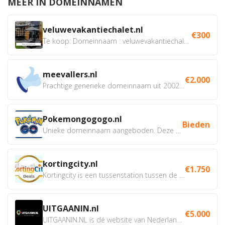
MEER IN DOMEINNAMEN
veluwevakantiechalet.nl
€300
Te koop: Domeinnaam : veluwevakantiechalet.nl Bent u...
meevallers.nl
€2.000
Prachtige generieke domeinnaam uit 2002 eventueel met social...
Pokemongogogo.nl
Bieden
Unieke domeinnaam aangeboden. Deze Domeinnamen hebben...
kortingcity.nl
€1.750
Kortingcity is een tussenstation tussen de winkelier,...
UITGAANIN.nl
€5.000
UITGAANIN.NL is dé website van Nederland waarop jij...