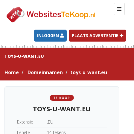
T
o
g
g
l
INLOGGEN
PLAATS ADVERTENTIE
e
n
a
TOYS-U-WANT.EU
v
i
Home
Domeinnamen
toys-u-want.eu
g
a
t
i
TE KOOP
o
TOYS-U-WANT.EU
n
Extensie
.EU
Lengte
14 tekens