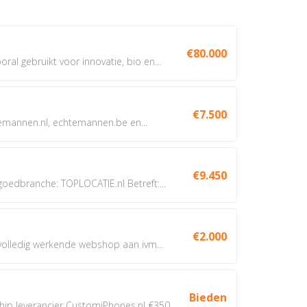
€80.000
oral gebruikt voor innovatie, bio en...
€7.500
annen.nl, echtemannen.be en...
€9.450
dbranche: TOPLOCATIE.nl Betreft:...
€2.000
 volledig werkende webshop aan ivm...
Bieden
 leverancier CustomiPhones.nl €350...