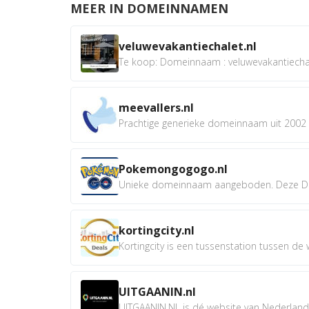
MEER IN DOMEINNAMEN
veluwevakantiechalet.nl
Te koop: Domeinnaam : veluwevakantiechale
meevallers.nl
Prachtige generieke domeinnaam uit 2002 e
Pokemongogogo.nl
Unieke domeinnaam aangeboden. Deze D
kortingcity.nl
Kortingcity is een tussenstation tussen de wi
UITGAANIN.nl
UITGAANIN.NL is dé website van Nederland w