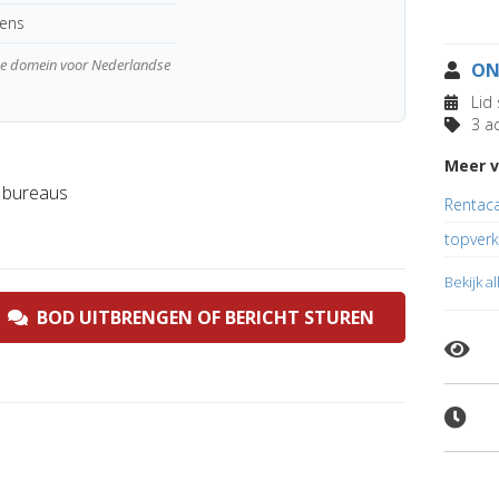
kens
wde domein voor Nederlandse
ON
Lid 
3 ad
Meer v
g bureaus
Rentac
topver
Bekijk a
BOD UITBRENGEN OF BERICHT STUREN