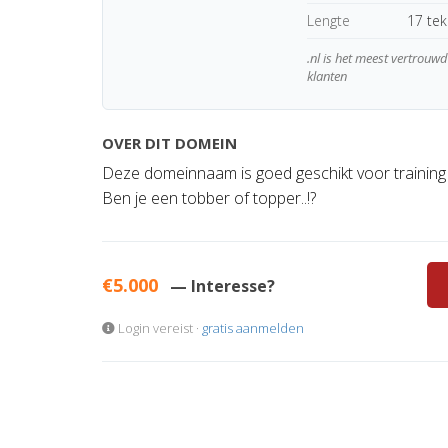
Lengte
17 te
.nl is het meest vertrou
klanten
OVER DIT DOMEIN
Deze domeinnaam is goed geschikt voor trainin
Ben je een tobber of topper..!?
€5.000
— Interesse?
Login vereist ·
gratis aanmelden