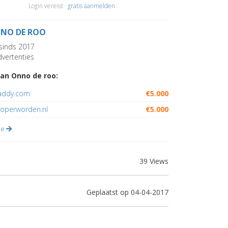
Login vereist ·
gratis aanmelden
NO DE ROO
sinds 2017
vertenties
an Onno de roo:
addy.com
€5.000
koperworden.nl
€5.000
lle
39 Views
Geplaatst op 04-04-2017