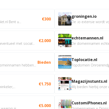
groningen.io
€300
t.nl Bent u...
De .io extensie wordt vo
echtemannen.nl
€2.000
ventueel met social...
De domeinnamen echtem
Toplocatie.nl
Bieden
omeinnamen hebben...
Topdomein Onroerendgoe
Magazijnstunts.nl
€1.750
nkelier,...
Wij bieden hierbij onze
CustomiPhones.nl
€5.000
aarop jij...
Domeinnamen + Dropship