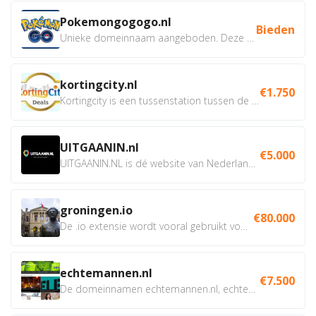
Pokemongogogo.nl
Bieden
Unieke domeinnaam aangeboden. Deze Domeinnamen hebben...
kortingcity.nl
€1.750
Kortingcity is een tussenstation tussen de winkelier,...
UITGAANIN.nl
€5.000
UITGAANIN.NL is dé website van Nederland waarop jij...
groningen.io
€80.000
De .io extensie wordt vooral gebruikt voor innovatie, bio en...
echtemannen.nl
€7.500
De domeinnamen echtemannen.nl, echtemannen.be en...