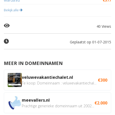
wiarda.eu
€577
Bekijk alle
40 Views
Geplaatst op 01-07-2015
MEER IN DOMEINNAMEN
veluwevakantiechalet.nl
€300
Te koop: Domeinnaam : veluwevakantiechalet.nl Bent u...
meevallers.nl
€2.000
Prachtige generieke domeinnaam uit 2002 eventueel met social...