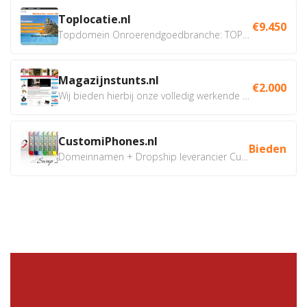
Toplocatie.nl
€9.450
Topdomein Onroerendgoedbranche: TOPLOCATIE.nl Betreft:...
Magazijnstunts.nl
€2.000
Wij bieden hierbij onze volledig werkende webshop aan ivm...
CustomiPhones.nl
Bieden
Domeinnamen + Dropship leverancier CustomiPhones.nl €350...