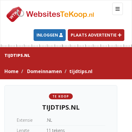
T
o
g
g
l
INLOGGEN
PLAATS ADVERTENTIE
e
n
a
TIJDTIPS.NL
v
i
Home
Domeinnamen
tijdtips.nl
g
a
t
i
TE KOOP
o
TIJDTIPS.NL
n
Extensie
.NL
Lengte
11 tekens