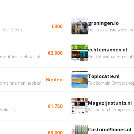
groningen.io
€300
t.nl Bent u...
De .io extensie wordt vo
echtemannen.nl
€2.000
ventueel met social...
De domeinnamen echtem
Toplocatie.nl
Bieden
omeinnamen hebben...
Topdomein Onroerendgoe
Magazijnstunts.nl
€1.750
nkelier,...
Wij bieden hierbij onze
CustomiPhones.nl
€5.000