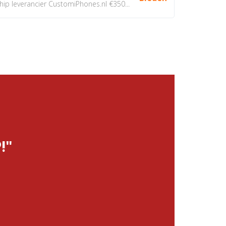
 leverancier CustomiPhones.nl €350...
!"