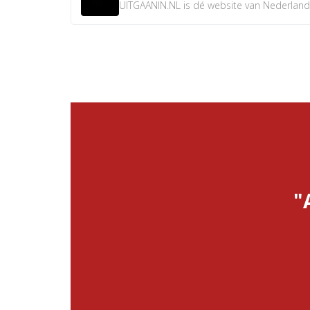
UITGAANIN.NL is dé website van Nederland w
"