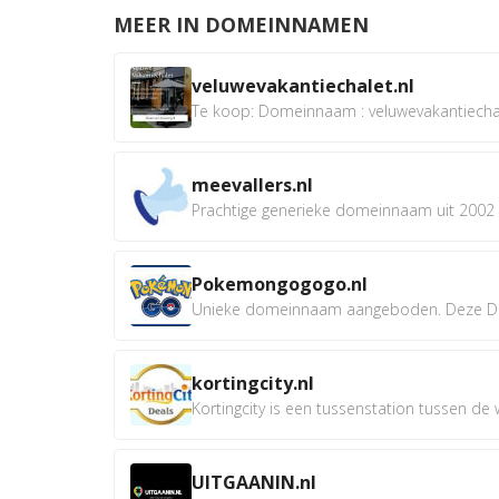
MEER IN DOMEINNAMEN
veluwevakantiechalet.nl
Te koop: Domeinnaam : veluwevakantiechale
meevallers.nl
Prachtige generieke domeinnaam uit 2002 e
Pokemongogogo.nl
Unieke domeinnaam aangeboden. Deze D
kortingcity.nl
Kortingcity is een tussenstation tussen de wi
UITGAANIN.nl