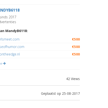
NDYB6118
sinds 2017
vertenties
van MandyB6118:
irlsmeet.com
€500
oseofhumor.com
€500
ontheedge.nl
€500
lle
42 Views
Geplaatst op 25-08-2017