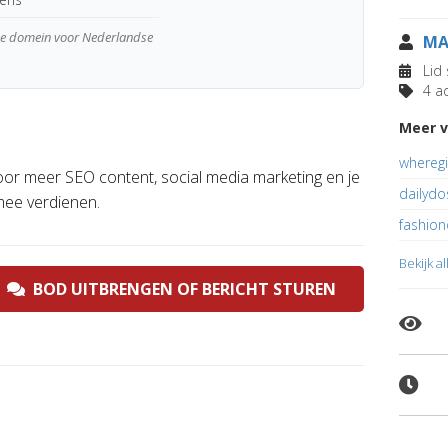
wde domein voor Nederlandse
MA
Lid 
4 ad
Meer 
whereg
voor meer SEO content, social media marketing en je
dailyd
mee verdienen.
fashion
Bekijk a
BOD UITBRENGEN OF BERICHT STUREN