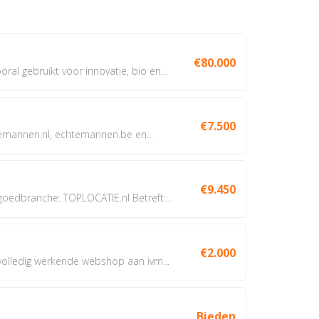
€80.000
oral gebruikt voor innovatie, bio en...
€7.500
annen.nl, echtemannen.be en...
€9.450
dbranche: TOPLOCATIE.nl Betreft:...
€2.000
 volledig werkende webshop aan ivm...
Bieden