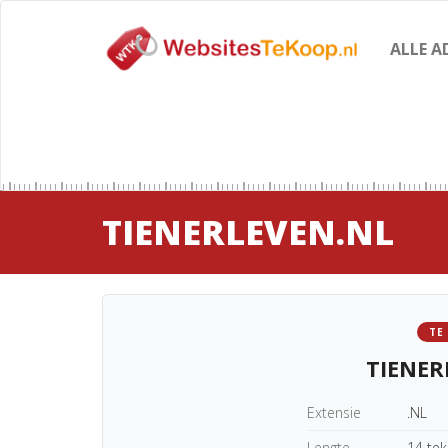
ALLE A
TIENERLEVEN.NL
TE
TIENER
Extensie
.NL
Lengte
14 te