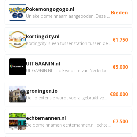
Pokemongogogo.nl
Bieden
Unieke domeinnaam aangeboden. Deze Domeinnamen hebben...
kortingcity.nl
€1.750
Kortingcity is een tussenstation tussen de winkelier,...
UITGAANIN.nl
€5.000
UITGAANIN.NL is dé website van Nederland waarop jij...
groningen.io
€80.000
De .io extensie wordt vooral gebruikt voor innovatie, bio en...
echtemannen.nl
€7.500
De domeinnamen echtemannen.nl, echtemannen.be en...