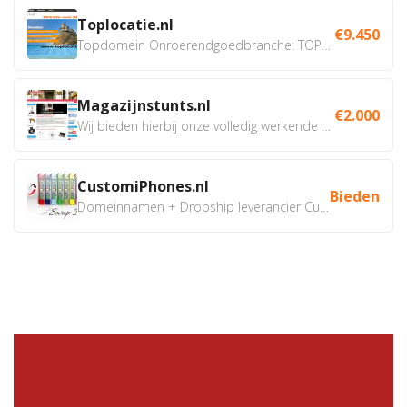
Toplocatie.nl
€9.450
Topdomein Onroerendgoedbranche: TOPLOCATIE.nl Betreft:...
Magazijnstunts.nl
€2.000
Wij bieden hierbij onze volledig werkende webshop aan ivm...
CustomiPhones.nl
Bieden
Domeinnamen + Dropship leverancier CustomiPhones.nl €350...