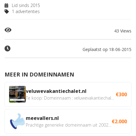
Lid sinds 2015
1 advertenties
43 Views
Geplaatst op 18-06-2015
MEER IN DOMEINNAMEN
veluwevakantiechalet.nl
€300
Te koop: Domeinnaam : veluwevakantiechalet.nl Bent u...
meevallers.nl
€2.000
Prachtige generieke domeinnaam uit 2002 eventueel met social...