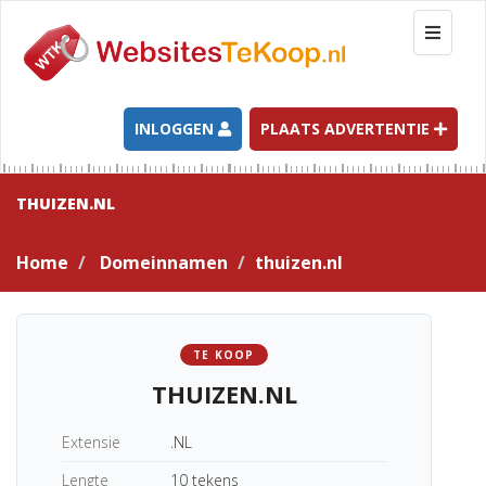
T
o
g
g
l
INLOGGEN
PLAATS ADVERTENTIE
e
n
a
THUIZEN.NL
v
i
Home
Domeinnamen
thuizen.nl
g
a
t
i
TE KOOP
o
THUIZEN.NL
n
Extensie
.NL
Lengte
10 tekens