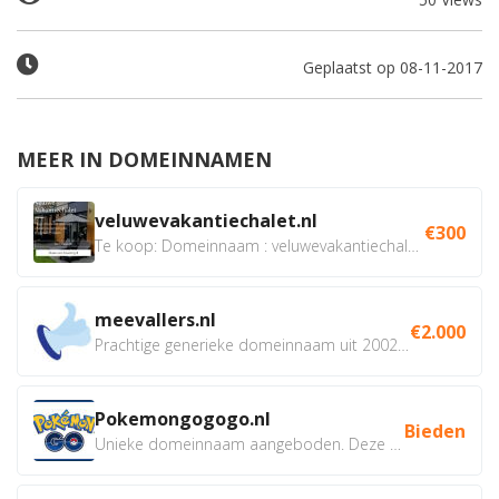
Geplaatst op 08-11-2017
MEER IN DOMEINNAMEN
veluwevakantiechalet.nl
€300
Te koop: Domeinnaam : veluwevakantiechalet.nl Bent u...
meevallers.nl
€2.000
Prachtige generieke domeinnaam uit 2002 eventueel met social...
Pokemongogogo.nl
Bieden
Unieke domeinnaam aangeboden. Deze Domeinnamen hebben...