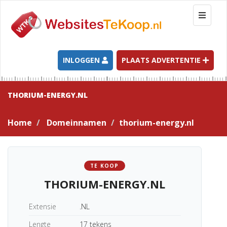
T
o
g
g
l
INLOGGEN
PLAATS ADVERTENTIE
e
n
a
THORIUM-ENERGY.NL
v
i
Home
Domeinnamen
thorium-energy.nl
g
a
t
i
TE KOOP
o
THORIUM-ENERGY.NL
n
Extensie
.NL
Lengte
17 tekens