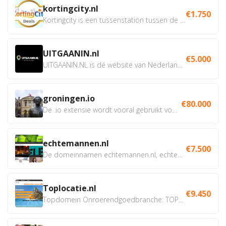
kortingcity.nl
€1.750
Kortingcity is een tussenstation tussen de winkelier,...
UITGAANIN.nl
€5.000
UITGAANIN.NL is dé website van Nederland waarop jij...
groningen.io
€80.000
De .io extensie wordt vooral gebruikt voor innovatie, bio en...
echtemannen.nl
€7.500
De domeinnamen echtemannen.nl, echtemannen.be en...
Toplocatie.nl
€9.450
Topdomein Onroerendgoedbranche: TOPLOCATIE.nl Betreft:...