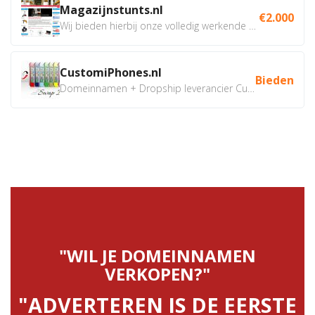
Magazijnstunts.nl
€2.000
Wij bieden hierbij onze volledig werkende webshop aan ivm...
CustomiPhones.nl
Bieden
Domeinnamen + Dropship leverancier CustomiPhones.nl €350...
"WIL JE DOMEINNAMEN
VERKOPEN?"
"ADVERTEREN IS DE EERSTE