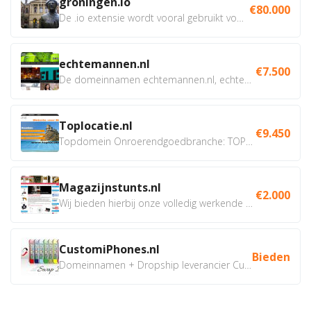
groningen.io
€80.000
De .io extensie wordt vooral gebruikt voor innovatie, bio en...
echtemannen.nl
€7.500
De domeinnamen echtemannen.nl, echtemannen.be en...
Toplocatie.nl
€9.450
Topdomein Onroerendgoedbranche: TOPLOCATIE.nl Betreft:...
Magazijnstunts.nl
€2.000
Wij bieden hierbij onze volledig werkende webshop aan ivm...
CustomiPhones.nl
Bieden
Domeinnamen + Dropship leverancier CustomiPhones.nl €350...