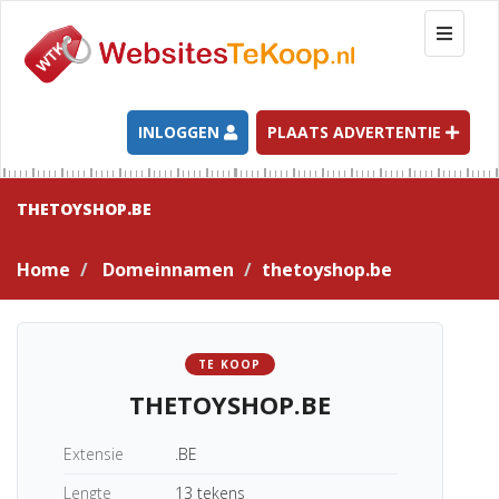
T
o
g
g
l
INLOGGEN
PLAATS ADVERTENTIE
e
n
a
THETOYSHOP.BE
v
i
Home
Domeinnamen
thetoyshop.be
g
a
t
i
TE KOOP
o
THETOYSHOP.BE
n
Extensie
.BE
Lengte
13 tekens