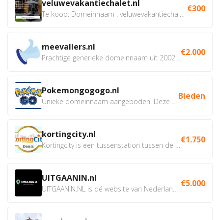
veluwevakantiechalet.nl
€300
Te koop: Domeinnaam : veluwevakantiechalet.nl Bent u...
meevallers.nl
€2.000
Prachtige generieke domeinnaam uit 2002 eventueel met social...
Pokemongogogo.nl
Bieden
Unieke domeinnaam aangeboden. Deze Domeinnamen hebben...
kortingcity.nl
€1.750
Kortingcity is een tussenstation tussen de winkelier,...
UITGAANIN.nl
€5.000
UITGAANIN.NL is dé website van Nederland waarop jij...