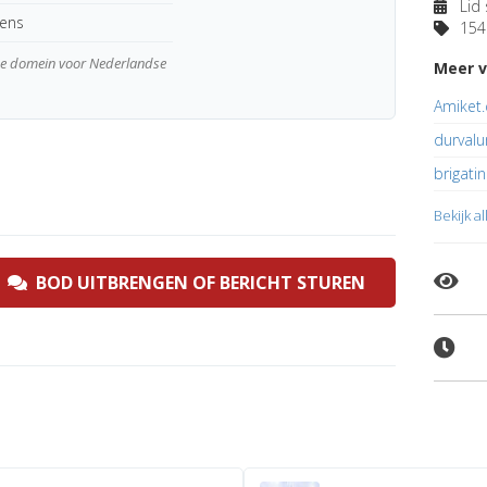
Lid 
kens
154 
wde domein voor Nederlandse
Meer v
Amiket
durvalu
brigatin
Bekijk a
BOD UITBRENGEN OF BERICHT STUREN