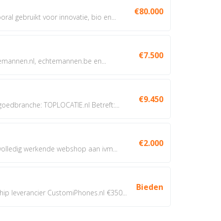
€80.000
oral gebruikt voor innovatie, bio en...
€7.500
annen.nl, echtemannen.be en...
€9.450
dbranche: TOPLOCATIE.nl Betreft:...
€2.000
 volledig werkende webshop aan ivm...
Bieden
 leverancier CustomiPhones.nl €350...