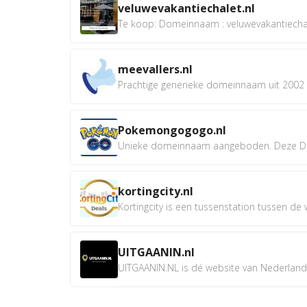
veluwevakantiechalet.nl
Te koop: Domeinnaam : veluwevakantiechale
meevallers.nl
Prachtige generieke domeinnaam uit 2002 e
Pokemongogogo.nl
Unieke domeinnaam aangeboden. Deze D
kortingcity.nl
Kortingcity is een tussenstation tussen de wi
UITGAANIN.nl
UITGAANIN.NL is dé website van Nederland w