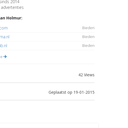
sinds 2014
advertenties
an Holmur:
.com
Bieden
ma.nl
Bieden
ib.nl
Bieden
lle
42 Views
Geplaatst op 19-01-2015