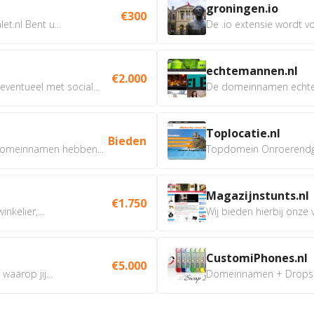
groningen.io
€300
t.nl Bent u...
De .io extensie wordt vo
echtemannen.nl
€2.000
ventueel met social...
De domeinnamen echtem
Toplocatie.nl
Bieden
omeinnamen hebben...
Topdomein Onroerendgoe
Magazijnstunts.nl
€1.750
nkelier,...
Wij bieden hierbij onze
CustomiPhones.nl
€5.000
aarop jij...
Domeinnamen + Dropship