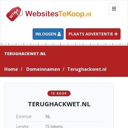
T
o
g
g
l
INLOGGEN
PLAATS ADVERTENTIE
e
n
a
TERUGHACKWET.NL
v
i
Home
Domeinnamen
Terughackwet.nl
g
a
t
i
TE KOOP
o
TERUGHACKWET.NL
n
Extensie
.NL
Lengte
15 tekens