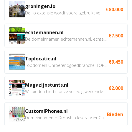
groningen.io
€80.000
De .io extensie wordt vooral gebruikt voor innovatie, bio en...
echtemannen.nl
€7.500
De domeinnamen echtemannen.nl, echtemannen.be en...
Toplocatie.nl
€9.450
Topdomein Onroerendgoedbranche: TOPLOCATIE.nl Betreft:...
Magazijnstunts.nl
€2.000
Wij bieden hierbij onze volledig werkende webshop aan ivm...
CustomiPhones.nl
Bieden
Domeinnamen + Dropship leverancier CustomiPhones.nl €350...