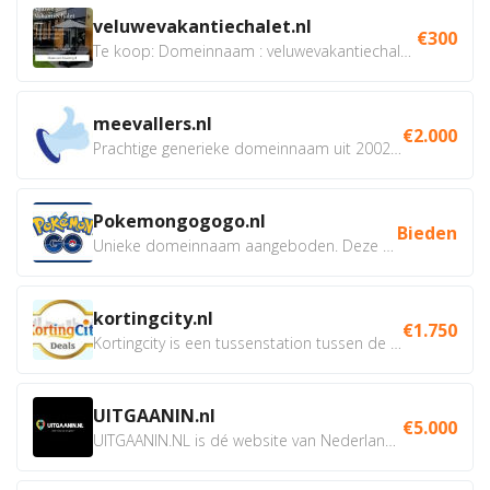
veluwevakantiechalet.nl
€300
Te koop: Domeinnaam : veluwevakantiechalet.nl Bent u...
meevallers.nl
€2.000
Prachtige generieke domeinnaam uit 2002 eventueel met social...
Pokemongogogo.nl
Bieden
Unieke domeinnaam aangeboden. Deze Domeinnamen hebben...
kortingcity.nl
€1.750
Kortingcity is een tussenstation tussen de winkelier,...
UITGAANIN.nl
€5.000
UITGAANIN.NL is dé website van Nederland waarop jij...